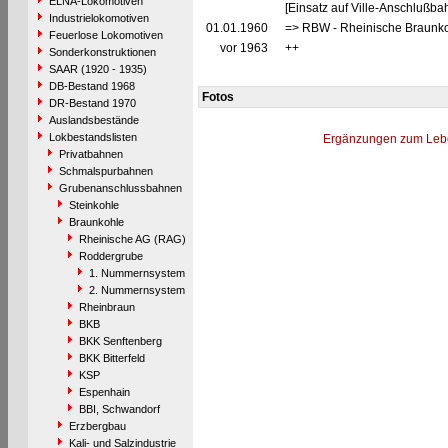
ELNA-Lokomotiven
[Einsatz auf Ville-Anschlußba
Industrielokomotiven
01.01.1960
=> RBW - Rheinische Braunko
Feuerlose Lokomotiven
vor 1963
++
Sonderkonstruktionen
SAAR (1920 - 1935)
DB-Bestand 1968
Fotos
DR-Bestand 1970
Auslandsbestände
Lokbestandslisten
Ergänzungen zum Leb
Privatbahnen
Schmalspurbahnen
Grubenanschlussbahnen
Steinkohle
Braunkohle
Rheinische AG (RAG)
Roddergrube
1. Nummernsystem
2. Nummernsystem
Rheinbraun
BKB
BKK Senftenberg
BKK Bitterfeld
KSP
Espenhain
BBI, Schwandorf
Erzbergbau
Kali- und Salzindustrie