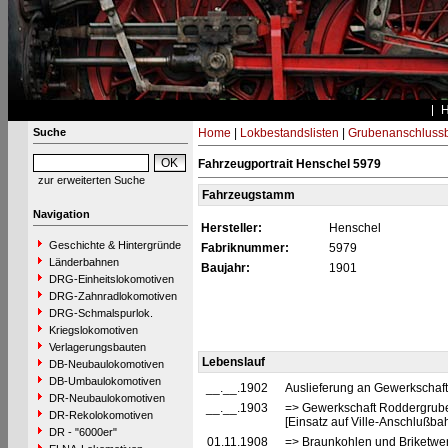
Suche
Home
|
Lokbestandslisten
|
Grubenanschluss
Fahrzeugportrait Henschel 5979
zur erweiterten Suche
Fahrzeugstamm
Navigation
Hersteller:
Henschel
Geschichte & Hintergründe
Fabriknummer:
5979
Länderbahnen
Baujahr:
1901
DRG-Einheitslokomotiven
DRG-Zahnradlokomotiven
DRG-Schmalspurlok.
Kriegslokomotiven
Verlagerungsbauten
Lebenslauf
DB-Neubaulokomotiven
DB-Umbaulokomotiven
__.__.1902
Auslieferung an Gewerkschaft V
DR-Neubaulokomotiven
__.__.1903
=> Gewerkschaft Roddergrube
DR-Rekolokomotiven
[Einsatz auf Ville-Anschlußba
DR - "6000er"
01.11.1908
=> Braunkohlen und Briketwer