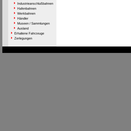
Industrieanschlußbahnen
Hafenbahnen
Werkbahnen
Händler
Museen / Sammlungen
Ausland
Erhaltene Fahrzeuge
Zerlegungen