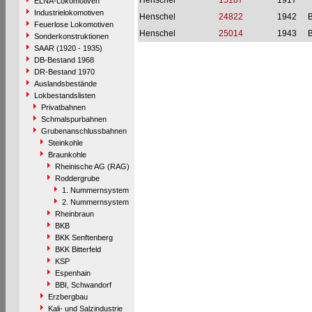
Henschel
15187
1917
ELNA-Lokomotiven
Industrielokomotiven
Henschel
24822
1942
Feuerlose Lokomotiven
Henschel
25014
1943
Sonderkonstruktionen
SAAR (1920 - 1935)
DB-Bestand 1968
DR-Bestand 1970
Auslandsbestände
Lokbestandslisten
Privatbahnen
Schmalspurbahnen
Grubenanschlussbahnen
Steinkohle
Braunkohle
Rheinische AG (RAG)
Roddergrube
1. Nummernsystem
2. Nummernsystem
Rheinbraun
BKB
BKK Senftenberg
BKK Bitterfeld
KSP
Espenhain
BBI, Schwandorf
Erzbergbau
Kali- und Salzindustrie