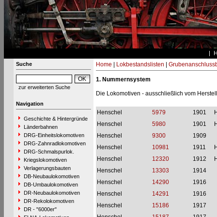
Suche
Home
|
Lokbestandslisten
|
Grubenanschluss
1. Nummernsystem
zur erweiterten Suche
Die Lokomotiven - ausschließlich vom Herste
Navigation
Henschel
5979
1901
H
Geschichte & Hintergründe
Henschel
5980
1901
H
Länderbahnen
DRG-Einheitslokomotiven
Henschel
9300
1909
DRG-Zahnradlokomotiven
Henschel
10981
1911
H
DRG-Schmalspurlok.
Henschel
12320
1912
H
Kriegslokomotiven
Verlagerungsbauten
Henschel
13303
1914
DB-Neubaulokomotiven
Henschel
14290
1916
DB-Umbaulokomotiven
DR-Neubaulokomotiven
Henschel
14291
1916
DR-Rekolokomotiven
Henschel
15186
1917
DR - "6000er"