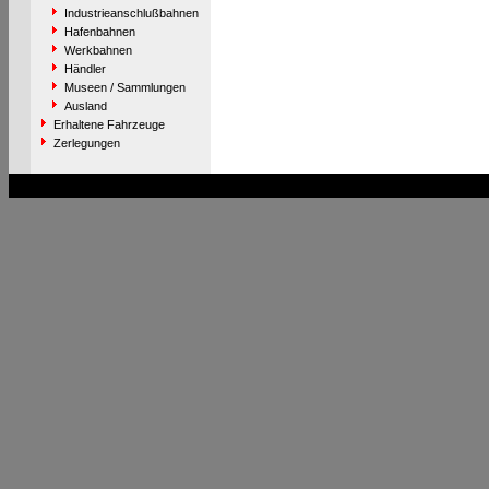
Industrieanschlußbahnen
Hafenbahnen
Werkbahnen
Händler
Museen / Sammlungen
Ausland
Erhaltene Fahrzeuge
Zerlegungen