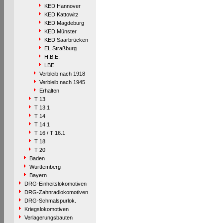
KED Hannover
KED Kattowitz
KED Magdeburg
KED Münster
KED Saarbrücken
EL Straßburg
H.B.E.
LBE
Verbleib nach 1918
Verbleib nach 1945
Erhalten
T 13
T 13.1
T 14
T 14.1
T 16 / T 16.1
T 18
T 20
Baden
Württemberg
Bayern
DRG-Einheitslokomotiven
DRG-Zahnradlokomotiven
DRG-Schmalspurlok.
Kriegslokomotiven
Verlagerungsbauten