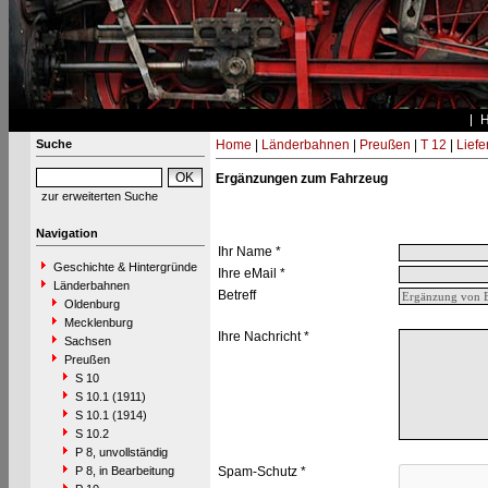
Suche
Home
|
Länderbahnen
|
Preußen
|
T 12
|
Liefe
Ergänzungen zum Fahrzeug
zur erweiterten Suche
Navigation
Ihr Name *
Geschichte & Hintergründe
Ihre eMail *
Länderbahnen
Betreff
Oldenburg
Mecklenburg
Ihre Nachricht *
Sachsen
Preußen
S 10
S 10.1 (1911)
S 10.1 (1914)
S 10.2
P 8, unvollständig
P 8, in Bearbeitung
Spam-Schutz *