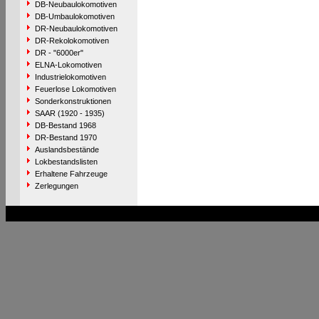
DB-Neubaulokomotiven
DB-Umbaulokomotiven
DR-Neubaulokomotiven
DR-Rekolokomotiven
DR - "6000er"
ELNA-Lokomotiven
Industrielokomotiven
Feuerlose Lokomotiven
Sonderkonstruktionen
SAAR (1920 - 1935)
DB-Bestand 1968
DR-Bestand 1970
Auslandsbestände
Lokbestandslisten
Erhaltene Fahrzeuge
Zerlegungen