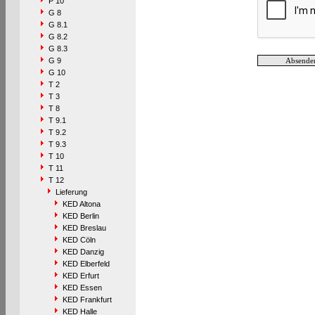
P 10
G 8
G 8.1
G 8.2
G 8.3
G 9
G 10
T 2
T 3
T 8
T 9.1
T 9.2
T 9.3
T 10
T 11
T 12
Lieferung
KED Altona
KED Berlin
KED Breslau
KED Cöln
KED Danzig
KED Elberfeld
KED Erfurt
KED Essen
KED Frankfurt
KED Halle