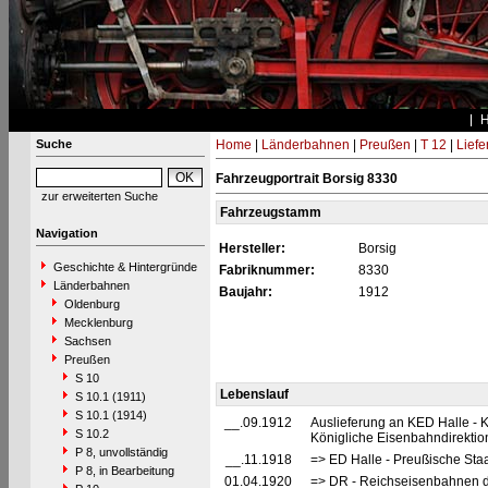
Suche
Home
|
Länderbahnen
|
Preußen
|
T 12
|
Liefe
Fahrzeugportrait Borsig 8330
zur erweiterten Suche
Fahrzeugstamm
Navigation
Hersteller:
Borsig
Geschichte & Hintergründe
Fabriknummer:
8330
Länderbahnen
Baujahr:
1912
Oldenburg
Mecklenburg
Sachsen
Preußen
S 10
Lebenslauf
S 10.1 (1911)
S 10.1 (1914)
__.09.1912
Auslieferung an KED Halle - 
S 10.2
Königliche Eisenbahndirektio
P 8, unvollständig
__.11.1918
=> ED Halle - Preußische Sta
P 8, in Bearbeitung
01.04.1920
=> DR - Reichseisenbahnen d