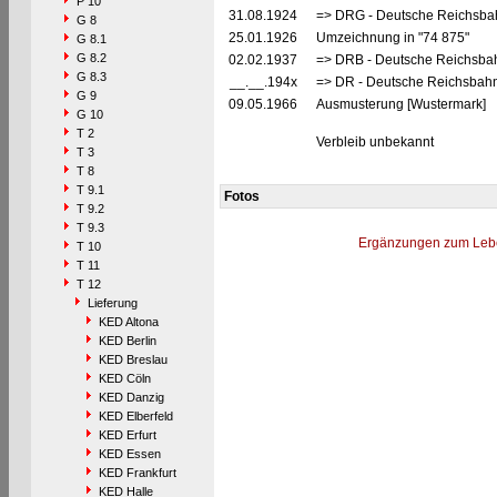
P 10
31.08.1924
=> DRG - Deutsche Reichsbah
G 8
25.01.1926
Umzeichnung in "74 875"
G 8.1
G 8.2
02.02.1937
=> DRB - Deutsche Reichsbah
G 8.3
__.__.194x
=> DR - Deutsche Reichsbahn
G 9
09.05.1966
Ausmusterung [Wustermark]
G 10
T 2
Verbleib unbekannt
T 3
T 8
T 9.1
Fotos
T 9.2
T 9.3
Ergänzungen zum Leb
T 10
T 11
T 12
Lieferung
KED Altona
KED Berlin
KED Breslau
KED Cöln
KED Danzig
KED Elberfeld
KED Erfurt
KED Essen
KED Frankfurt
KED Halle