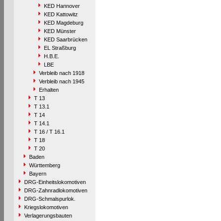
KED Hannover
KED Kattowitz
KED Magdeburg
KED Münster
KED Saarbrücken
EL Straßburg
H.B.E.
LBE
Verbleib nach 1918
Verbleib nach 1945
Erhalten
T 13
T 13.1
T 14
T 14.1
T 16 / T 16.1
T 18
T 20
Baden
Württemberg
Bayern
DRG-Einheitslokomotiven
DRG-Zahnradlokomotiven
DRG-Schmalspurlok.
Kriegslokomotiven
Verlagerungsbauten