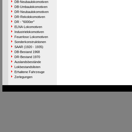
DB-Neubaulokomotiven
DB-Umbaulokomotiven
DR-Neubaulokomotiven
DR-Rekolokomotiven
DR - "6000er"
ELNA-Lokomotiven
Industrielokomotiven
Feuerlose Lokomotiven
Sonderkonstruktionen
SAAR (1920 - 1935)
DB-Bestand 1968
DR-Bestand 1970
Auslandsbestände
Lokbestandslisten
Erhaltene Fahrzeuge
Zerlegungen