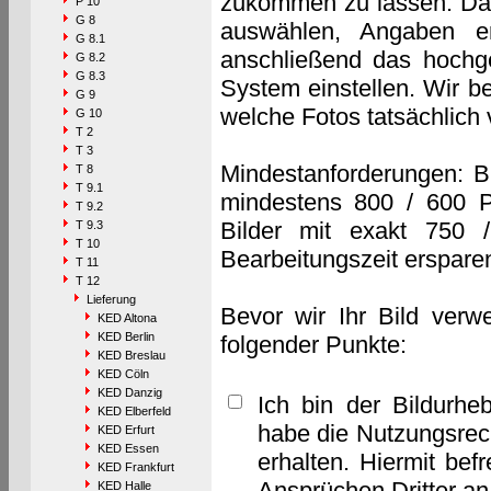
zukommen zu lassen. Das 
P 10
G 8
auswählen, Angaben e
G 8.1
anschließend das hochge
G 8.2
G 8.3
System einstellen. Wir b
G 9
welche Fotos tatsächlich
G 10
T 2
T 3
Mindestanforderungen: B
T 8
T 9.1
mindestens 800 / 600 P
T 9.2
Bilder mit exakt 750 
T 9.3
T 10
Bearbeitungszeit erspare
T 11
T 12
Lieferung
Bevor wir Ihr Bild verw
KED Altona
KED Berlin
folgender Punkte:
KED Breslau
KED Cöln
KED Danzig
Ich bin der Bildurhe
KED Elberfeld
habe die Nutzungsrec
KED Erfurt
KED Essen
erhalten. Hiermit bef
KED Frankfurt
Ansprüchen Dritter a
KED Halle