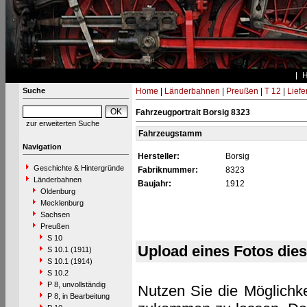
Suche
Home
|
Länderbahnen
|
Preußen
|
T 12
|
Liefe
Fahrzeugportrait Borsig 8323
zur erweiterten Suche
Fahrzeugstamm
Navigation
Hersteller:
Borsig
Geschichte & Hintergründe
Fabriknummer:
8323
Länderbahnen
Baujahr:
1912
Oldenburg
Mecklenburg
Sachsen
Preußen
S 10
Upload eines Fotos die
S 10.1 (1911)
S 10.1 (1914)
S 10.2
P 8, unvollständig
Nutzen Sie die Möglichke
P 8, in Bearbeitung