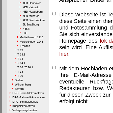
KED Hannover
KED Kattowitz
KED Magdeburg
Diese Webseite ist T
KED Münster
diese Seite einen them
KED Saarbrücken
EL Straßburg
und Fotosammlung dar
H.B.E.
Sie sich einverstand
LBE
Verbleib nach 1918
Homepage des
lok-
Verbleib nach 1945
sein wird. Eine Aufl
Erhalten
T 13
hier
.
T 13.1
T 14
T 14.1
Mit dem Hochladen er
T 16 / T 16.1
T 18
Ihre E-Mail-Adres
T 20
eventuelle Rückfra
Baden
Württemberg
Redakteuren bzw. We
Bayern
DRG-Einheitslokomotiven
für diesen Zweck zur 
DRG-Zahnradlokomotiven
erfolgt nicht.
DRG-Schmalspurlok.
Kriegslokomotiven
Verlagerungsbauten