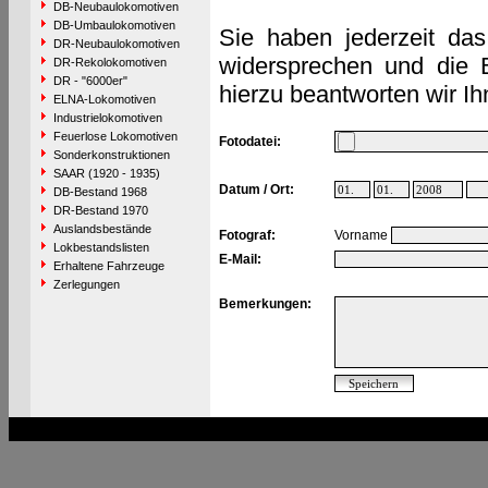
DB-Neubaulokomotiven
DB-Umbaulokomotiven
Sie haben jederzeit das
DR-Neubaulokomotiven
widersprechen und die 
DR-Rekolokomotiven
DR - "6000er"
hierzu beantworten wir Ih
ELNA-Lokomotiven
Industrielokomotiven
Feuerlose Lokomotiven
Fotodatei:
Sonderkonstruktionen
SAAR (1920 - 1935)
Datum / Ort:
DB-Bestand 1968
DR-Bestand 1970
Auslandsbestände
Fotograf:
Vorname
Lokbestandslisten
E-Mail:
Erhaltene Fahrzeuge
Zerlegungen
Bemerkungen: