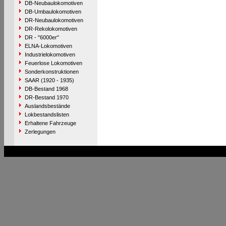
DB-Neubaulokomotiven
DB-Umbaulokomotiven
DR-Neubaulokomotiven
DR-Rekolokomotiven
DR - "6000er"
ELNA-Lokomotiven
Industrielokomotiven
Feuerlose Lokomotiven
Sonderkonstruktionen
SAAR (1920 - 1935)
DB-Bestand 1968
DR-Bestand 1970
Auslandsbestände
Lokbestandslisten
Erhaltene Fahrzeuge
Zerlegungen