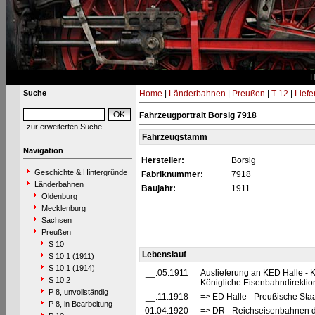
Suche
Home
|
Länderbahnen
|
Preußen
|
T 12
|
Liefe
Fahrzeugportrait Borsig 7918
zur erweiterten Suche
Fahrzeugstamm
Navigation
Hersteller:
Borsig
Geschichte & Hintergründe
Fabriknummer:
7918
Länderbahnen
Baujahr:
1911
Oldenburg
Mecklenburg
Sachsen
Preußen
S 10
Lebenslauf
S 10.1 (1911)
S 10.1 (1914)
__.05.1911
Auslieferung an KED Halle - 
S 10.2
Königliche Eisenbahndirektio
P 8, unvollständig
__.11.1918
=> ED Halle - Preußische Sta
P 8, in Bearbeitung
01.04.1920
=> DR - Reichseisenbahnen d