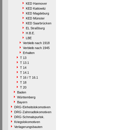
KED Hannover
KED Kattowitz
KED Magdeburg
KED Münster
KED Saarbrücken
EL Straßburg
H.B.E.
LBE
Verbleib nach 1918
Verbleib nach 1945
Erhalten
T 13
T 13.1
T 14
T 14.1
T 16 / T 16.1
T 18
T 20
Baden
Württemberg
Bayern
DRG-Einheitslokomotiven
DRG-Zahnradlokomotiven
DRG-Schmalspurlok.
Kriegslokomotiven
Verlagerungsbauten