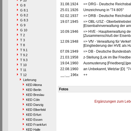
P 10
31.08.1924
=> DRG - Deutsche Reichsbah
G 8
25.01.1926
Umzeichnung in "74 805"
G 8.1
G 8.2
02.02.1937
=> DRB - Deutsche Reichsbah
G 8.3
19.07.1945
=> OBL-USZ - Oberbetriebslei
G 9
[Eisenbahnverwaltung der ame
G 10
10.09.1946
=> HVE - Hauptverwaltung de
T 2
[Zusammenschluß der Eisenba
T 3
12.09.1948
=> VfV - Verwaltung für Verke
T 8
[Eingliederung der HVE als Ha
T 9.1
07.09.1949
=> DB - Deutsche Bundesbahn
T 9.2
21.03.1958
z-Stellung [Lok im Bw Friedbe
T 9.3
19.04.1960
Ausmusterung [Friedberg] [ge
T 10
22.08.1960
an Unbekannt, Wetzlar [D] "74
T 11
__.__.196x
++
T 12
Lieferung
KED Altona
Fotos
KED Berlin
KED Breslau
KED Cöln
Ergänzungen zum Leb
KED Danzig
KED Elberfeld
KED Erfurt
KED Essen
KED Frankfurt
KED Halle