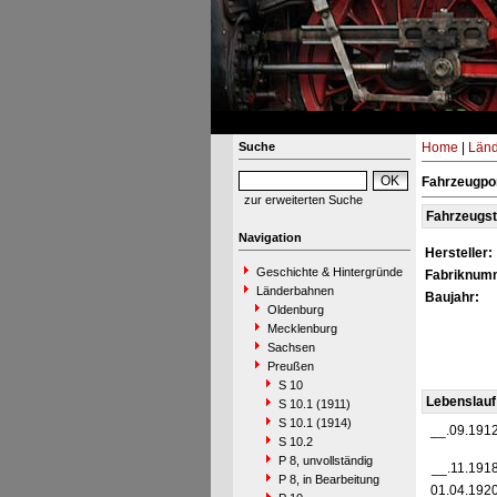
Suche
Home
|
Län
Fahrzeugpor
zur erweiterten Suche
Fahrzeugs
Navigation
Hersteller:
Geschichte & Hintergründe
Fabriknum
Länderbahnen
Baujahr:
Oldenburg
Mecklenburg
Sachsen
Preußen
S 10
Lebenslauf
S 10.1 (1911)
S 10.1 (1914)
__.09.191
S 10.2
P 8, unvollständig
__.11.191
P 8, in Bearbeitung
01.04.192