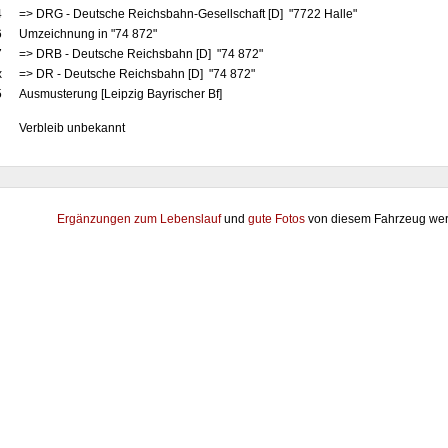
4
=> DRG - Deutsche Reichsbahn-Gesellschaft [D] "7722 Halle"
6
Umzeichnung in "74 872"
7
=> DRB - Deutsche Reichsbahn [D] "74 872"
x
=> DR - Deutsche Reichsbahn [D] "74 872"
5
Ausmusterung [Leipzig Bayrischer Bf]
Verbleib unbekannt
Ergänzungen zum Lebenslauf
und
gute Fotos
von diesem Fahrzeug wer