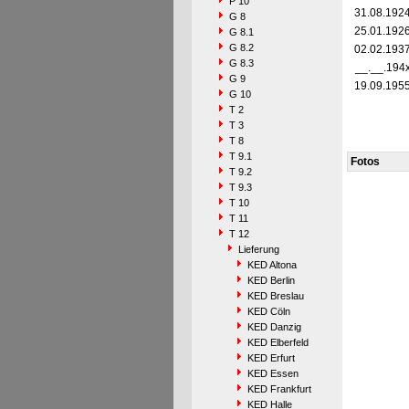
P 10
31.08.192
G 8
25.01.192
G 8.1
G 8.2
02.02.193
G 8.3
__.__.194
G 9
19.09.195
G 10
T 2
T 3
T 8
T 9.1
Fotos
T 9.2
T 9.3
T 10
T 11
T 12
Lieferung
KED Altona
KED Berlin
KED Breslau
KED Cöln
KED Danzig
KED Elberfeld
KED Erfurt
KED Essen
KED Frankfurt
KED Halle