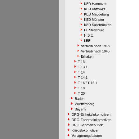
KED Hannover
KED Kattowitz
KED Magdeburg
KED Münster
KED Saarbrücken
EL Straßburg
H.B.E.
LBE
Verbleib nach 1918
Verbleib nach 1945
Erhalten
T 13
T 13.1
T 14
T 14.1
T 16 / T 16.1
T 18
T 20
Baden
Württemberg
Bayern
DRG-Einheitslokomotiven
DRG-Zahnradlokomotiven
DRG-Schmalspurlok.
Kriegslokomotiven
Verlagerungsbauten