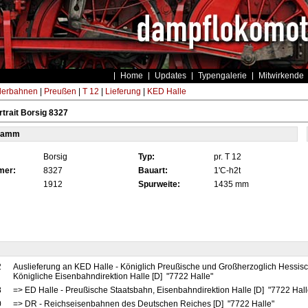
Home
Updates
Typengalerie
Mitwirkende
derbahnen
|
Preußen
|
T 12
|
Lieferung
|
KED Halle
trait Borsig 8327
tamm
Borsig
Typ:
pr. T 12
mer:
8327
Bauart:
1'C-h2t
1912
Spurweite:
1435 mm
2
Auslieferung an KED Halle - Königlich Preußische und Großherzoglich Hessis
Königliche Eisenbahndirektion Halle [D] "7722 Halle"
8
=> ED Halle - Preußische Staatsbahn, Eisenbahndirektion Halle [D] "7722 Hal
0
=> DR - Reichseisenbahnen des Deutschen Reiches [D] "7722 Halle"