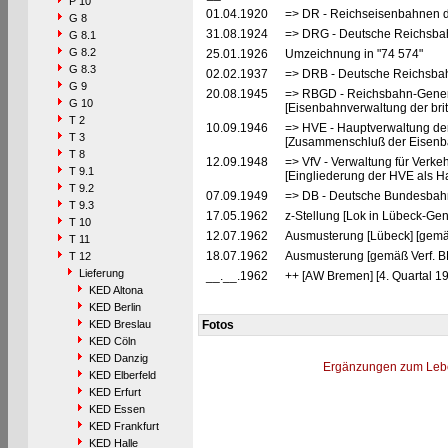
P 10
01.04.1920
=> DR - Reichseisenbahnen d
G 8
31.08.1924
=> DRG - Deutsche Reichsbah
G 8.1
G 8.2
25.01.1926
Umzeichnung in "74 574"
G 8.3
02.02.1937
=> DRB - Deutsche Reichsbah
G 9
20.08.1945
=> RBGD - Reichsbahn-General
G 10
[Eisenbahnverwaltung der brit
T 2
10.09.1946
=> HVE - Hauptverwaltung de
T 3
[Zusammenschluß der Eisenba
T 8
12.09.1948
=> VfV - Verwaltung für Verke
T 9.1
[Eingliederung der HVE als Ha
T 9.2
07.09.1949
=> DB - Deutsche Bundesbahn
T 9.3
17.05.1962
z-Stellung [Lok in Lübeck-Gen
T 10
12.07.1962
Ausmusterung [Lübeck] [gemä
T 11
18.07.1962
Ausmusterung [gemäß Verf. 
T 12
Lieferung
__.__.1962
++ [AW Bremen] [4. Quartal 19
KED Altona
KED Berlin
KED Breslau
Fotos
KED Cöln
KED Danzig
Ergänzungen zum Leb
KED Elberfeld
KED Erfurt
KED Essen
KED Frankfurt
KED Halle