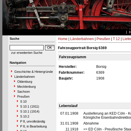
Suche
Home
|
Länderbahnen
|
Preußen
|
T 12
|
Liefe
Fahrzeugportrait Borsig 6369
zur erweiterten Suche
Fahrzeugstamm
Navigation
Hersteller:
Borsig
Geschichte & Hintergründe
Fabriknummer:
6369
Länderbahnen
Baujahr:
1908
Oldenburg
Mecklenburg
Sachsen
Preußen
S 10
Lebenslauf
S 10.1 (1911)
S 10.1 (1914)
07.01.1908
Auslieferung an KED Cöln - K
S 10.2
Königliche Eisenbahndirektio
P 8, unvollständig
31.01.1908
Abnahme
P 8, in Bearbeitung
__.11.1918
=> ED Cöln - Preußische Staa