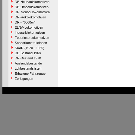
DB-Neubaulokomotiven
DB-Umbaulokomotiven
DR-Neubaulokomotiven
DR-Rekolokomotiven
DR - "6000er"
ELNA-Lokomotiven
Industrielokomotiven
Feuerlose Lokomotiven
Sonderkonstruktionen
SAAR (1920 - 1935)
DB-Bestand 1968
DR-Bestand 1970
Auslandsbestände
Lokbestandslisten
Erhaltene Fahrzeuge
Zerlegungen