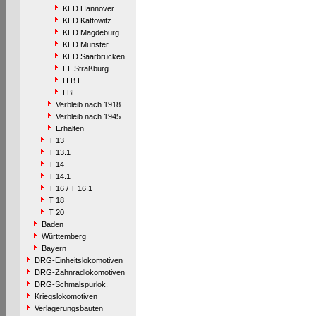
KED Hannover
KED Kattowitz
KED Magdeburg
KED Münster
KED Saarbrücken
EL Straßburg
H.B.E.
LBE
Verbleib nach 1918
Verbleib nach 1945
Erhalten
T 13
T 13.1
T 14
T 14.1
T 16 / T 16.1
T 18
T 20
Baden
Württemberg
Bayern
DRG-Einheitslokomotiven
DRG-Zahnradlokomotiven
DRG-Schmalspurlok.
Kriegslokomotiven
Verlagerungsbauten