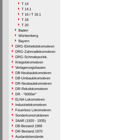
T 14
T 14.1
T 16 / T 16.1
T 18
T 20
Baden
Württemberg
Bayern
DRG-Einheitslokomotiven
DRG-Zahnradlokomotiven
DRG-Schmalspurlok.
Kriegslokomotiven
Verlagerungsbauten
DB-Neubaulokomotiven
DB-Umbaulokomotiven
DR-Neubaulokomotiven
DR-Rekolokomotiven
DR - "6000er"
ELNA-Lokomotiven
Industrielokomotiven
Feuerlose Lokomotiven
Sonderkonstruktionen
SAAR (1920 - 1935)
DB-Bestand 1968
DR-Bestand 1970
Auslandsbestände