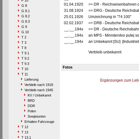
P 10
01.04.1920
=> DR - Reichseisenbahnen d
G 8
31.08.1924
=> DRG - Deutsche Reichsbahn
G 8.1
G 8.2
25.01.1926
Umzeichnung in "74 100"
G 8.3
02.02.1937
=> DRB - Deutsche Reichsbah
G 9
__.__.194x
=> DR - Deutsche Reichsbahn 
G 10
__.__.194x
an MPS - Ministerstvo putej s
T 2
__.__.194x
an Unbekannt [SU] [Industrieb
T 3
T 8
Verbleib unbekannt
T 9.1
T 9.2
T 9.3
Fotos
T 10
T 11
Lieferung
Ergänzungen zum Leb
Verbleib nach 1918
Verbleib nach 1945
KV / Unbekannt
BRD
DDR
Polen
Sowjetunion
Erhalten Fahrzeuge
T 12
T 13
T 13.1