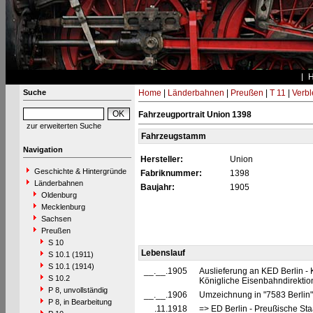
Suche
Home
|
Länderbahnen
|
Preußen
|
T 11
|
Verbl
Fahrzeugportrait Union 1398
zur erweiterten Suche
Fahrzeugstamm
Navigation
Hersteller:
Union
Geschichte & Hintergründe
Fabriknummer:
1398
Länderbahnen
Baujahr:
1905
Oldenburg
Mecklenburg
Sachsen
Preußen
S 10
Lebenslauf
S 10.1 (1911)
S 10.1 (1914)
__.__.1905
Auslieferung an KED Berlin -
S 10.2
Königliche Eisenbahndirektion
P 8, unvollständig
__.__.1906
Umzeichnung in "7583 Berlin
P 8, in Bearbeitung
__.11.1918
=> ED Berlin - Preußische Sta