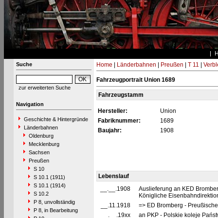
Suche
Home
|
Länderbahnen
|
Preußen
|
T 11
|
Verbl
Fahrzeugportrait Union 1689
zur erweiterten Suche
Fahrzeugstamm
Navigation
Hersteller:
Union
Geschichte & Hintergründe
Fabriknummer:
1689
Länderbahnen
Baujahr:
1908
Oldenburg
Mecklenburg
Sachsen
Preußen
S 10
Lebenslauf
S 10.1 (1911)
S 10.1 (1914)
__.__.1908
Auslieferung an KED Bromberg
S 10.2
Königliche Eisenbahndirekti
P 8, unvollständig
__.11.1918
=> ED Bromberg - Preußische
P 8, in Bearbeitung
__.__.19xx
an PKP - Polskie koleje Państ