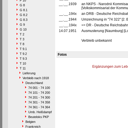
P 10
__.__.1939
an NKPS - Narodnii Kommisari
G 8
[Volkskommisariat der Kommu
G 8.1
__.__.194x
an DRB - Deutsche Reichsbahn
G 8.2
__.__.1944
Umzeichnung in "74 322" [2. 
G 8.3
G 9
__.__.194x
=> DR - Deutsche Reichsbahn
G 10
14.07.1951
Ausmusterung [Naumburg] [Lok
T 2
T 3
Verbleib unbekannt
T 8
T 9.1
T 9.2
Fotos
T 9.3
T 10
Ergänzungen zum Leb
T 11
Lieferung
Verbleib nach 1918
Deutschland
74 001 - 74 100
74 101 - 74 200
74 201 - 74 300
74 301 - 74 358
74 361 - 74 364
Umb. Heißdampf
Beuteloks PKP
Belgien
Frankreich