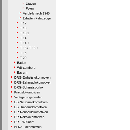
Litauen
Polen
Verbleib nach 1945
Erhalten Fahrzeuge
T 12
T 13
T 13.1
T 14
T 14.1
T 16 / T 16.1
T 18
T 20
Baden
Württemberg
Bayern
DRG-Einheitslokomotiven
DRG-Zahnradlokomotiven
DRG-Schmalspurlok.
Kriegslokomotiven
Verlagerungsbauten
DB-Neubaulokomotiven
DB-Umbaulokomotiven
DR-Neubaulokomotiven
DR-Rekolokomotiven
DR - "6000er"
ELNA-Lokomotiven