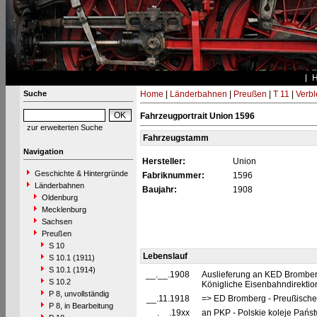
Suche
Home
|
Länderbahnen
|
Preußen
|
T 11
|
Verbl
Fahrzeugportrait Union 1596
zur erweiterten Suche
Fahrzeugstamm
Navigation
Hersteller:
Union
Geschichte & Hintergründe
Fabriknummer:
1596
Länderbahnen
Baujahr:
1908
Oldenburg
Mecklenburg
Sachsen
Preußen
S 10
Lebenslauf
S 10.1 (1911)
S 10.1 (1914)
__.__.1908
Auslieferung an KED Bromberg
S 10.2
Königliche Eisenbahndirekti
P 8, unvollständig
__.11.1918
=> ED Bromberg - Preußische
P 8, in Bearbeitung
__.__.19xx
an PKP - Polskie koleje Państ