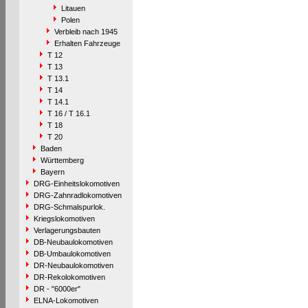
Litauen
Polen
Verbleib nach 1945
Erhalten Fahrzeuge
T 12
T 13
T 13.1
T 14
T 14.1
T 16 / T 16.1
T 18
T 20
Baden
Württemberg
Bayern
DRG-Einheitslokomotiven
DRG-Zahnradlokomotiven
DRG-Schmalspurlok.
Kriegslokomotiven
Verlagerungsbauten
DB-Neubaulokomotiven
DB-Umbaulokomotiven
DR-Neubaulokomotiven
DR-Rekolokomotiven
DR - "6000er"
ELNA-Lokomotiven