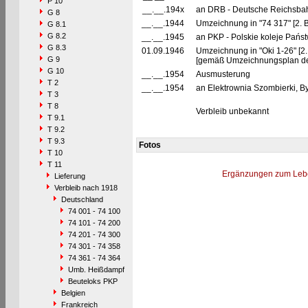
P 10
__.__.194x
an DRB - Deutsche Reichsbahn
G 8
__.__.1944
Umzeichnung in "74 317" [2. 
G 8.1
G 8.2
__.__.1945
an PKP - Polskie koleje Pańs
G 8.3
01.09.1946
Umzeichnung in "Oki 1-26" [2
G 9
[gemäß Umzeichnungsplan der 
G 10
__.__.1954
Ausmusterung
T 2
__.__.1954
an Elektrownia Szombierki, Byt
T 3
T 8
Verbleib unbekannt
T 9.1
T 9.2
T 9.3
Fotos
T 10
T 11
Ergänzungen zum Leb
Lieferung
Verbleib nach 1918
Deutschland
74 001 - 74 100
74 101 - 74 200
74 201 - 74 300
74 301 - 74 358
74 361 - 74 364
Umb. Heißdampf
Beuteloks PKP
Belgien
Frankreich