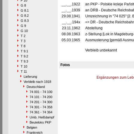
P 10
__.__.1922
an PKP - Polskie koleje Pańs
G 8
__.__.1939
an DRB - Deutsche Reichsbah
G 8.1
G 8.2
29.08.1941
Umzeichnung in "74 025" [2. 
G 8.3
__.__.194x
=> DR - Deutsche Reichsbahn
G 9
23.11.1962
Abstellung
G 10
08.08.1963
z-Stellung [Lok in Magdeburg
T 2
05.03.1965
Ausmusterung [gemäß Ausmust
T 3
T 8
Verbleib unbekannt
T 9.1
T 9.2
T 9.3
Fotos
T 10
T 11
Lieferung
Ergänzungen zum Leb
Verbleib nach 1918
Deutschland
74 001 - 74 100
74 101 - 74 200
74 201 - 74 300
74 301 - 74 358
74 361 - 74 364
Umb. Heißdampf
Beuteloks PKP
Belgien
Frankreich