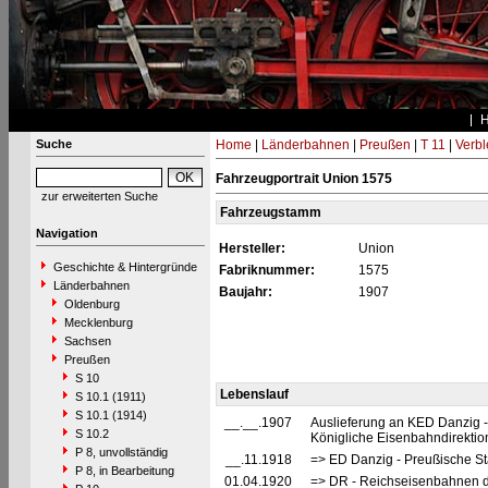
Suche
Home
|
Länderbahnen
|
Preußen
|
T 11
|
Verbl
Fahrzeugportrait Union 1575
zur erweiterten Suche
Fahrzeugstamm
Navigation
Hersteller:
Union
Geschichte & Hintergründe
Fabriknummer:
1575
Länderbahnen
Baujahr:
1907
Oldenburg
Mecklenburg
Sachsen
Preußen
S 10
Lebenslauf
S 10.1 (1911)
S 10.1 (1914)
__.__.1907
Auslieferung an KED Danzig -
S 10.2
Königliche Eisenbahndirektio
P 8, unvollständig
__.11.1918
=> ED Danzig - Preußische St
P 8, in Bearbeitung
01.04.1920
=> DR - Reichseisenbahnen d