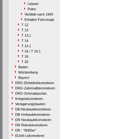
Litauen
Polen
Verbleib nach 1945
Erhalten Fahrzeuge
T 12
T 13
T 13.1
T 14
T 14.1
T 16 / T 16.1
T 18
T 20
Baden
Württemberg
Bayern
DRG-Einheitslokomotiven
DRG-Zahnradlokomotiven
DRG-Schmalspurlok.
Kriegslokomotiven
Verlagerungsbauten
DB-Neubaulokomotiven
DB-Umbaulokomotiven
DR-Neubaulokomotiven
DR-Rekolokomotiven
DR - "6000er"
ELNA-Lokomotiven