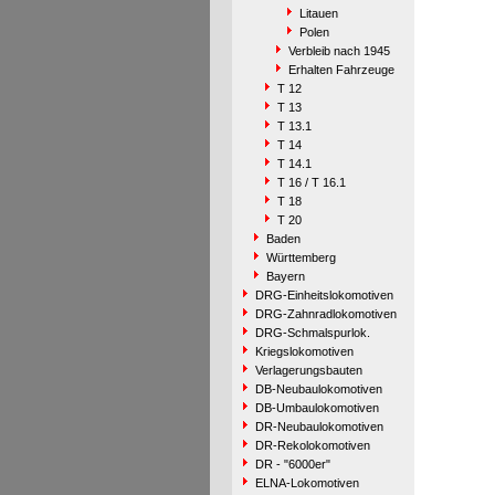
Litauen
Polen
Verbleib nach 1945
Erhalten Fahrzeuge
T 12
T 13
T 13.1
T 14
T 14.1
T 16 / T 16.1
T 18
T 20
Baden
Württemberg
Bayern
DRG-Einheitslokomotiven
DRG-Zahnradlokomotiven
DRG-Schmalspurlok.
Kriegslokomotiven
Verlagerungsbauten
DB-Neubaulokomotiven
DB-Umbaulokomotiven
DR-Neubaulokomotiven
DR-Rekolokomotiven
DR - "6000er"
ELNA-Lokomotiven