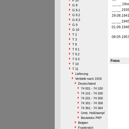
P 10
__.__.19x
G 8
__.__.193
G 8.1
G 8.2
29.08.194
G 8.3
__.__.194
G 9
01.09.194
G 10
T 2
08.05.195
T 3
T 8
T 9.1
T 9.2
T 9.3
Fotos
T 10
T 11
Lieferung
Verbleib nach 1918
Deutschland
74 001 - 74 100
74 101 - 74 200
74 201 - 74 300
74 301 - 74 358
74 361 - 74 364
Umb. Heißdampf
Beuteloks PKP
Belgien
Frankreich