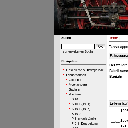
Suche
Home
|
Län
Fahrzeugpor
zur erweiterten Suche
Fahrzeugs
Navigation
Hersteller:
Geschichte & Hintergründe
Fabriknum
Länderbahnen
Baujahr:
Oldenburg
Mecklenburg
Sachsen
Preußen
S 10
Lebenslauf
S 10.1 (1911)
S 10.1 (1914)
__.__.190
S 10.2
P 8, unvollständig
__.__.190
P 8, in Bearbeitung
__.11.191