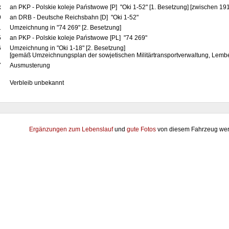
x
an PKP - Polskie koleje Państwowe [P] "Oki 1-52" [1. Besetzung] [zwischen 19
9
an DRB - Deutsche Reichsbahn [D] "Oki 1-52"
1
Umzeichnung in "74 269" [2. Besetzung]
5
an PKP - Polskie koleje Państwowe [PL] "74 269"
6
Umzeichnung in "Oki 1-18" [2. Besetzung]
[gemäß Umzeichnungsplan der sowjetischen Militärtransportverwaltung, Lemb
7
Ausmusterung
Verbleib unbekannt
Ergänzungen zum Lebenslauf
und
gute Fotos
von diesem Fahrzeug wer