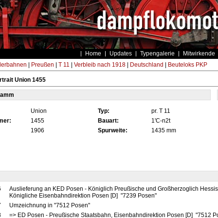
Home
Updates
Typengalerie
Mitwirkende
derbahnen
|
Preußen
|
T 11
|
Verbleib nach 1918
|
Deutschland
|
Beuteloks PKP
trait Union 1455
tamm
Union
Typ:
pr. T 11
mer:
1455
Bauart:
1'C-n2t
1906
Spurweite:
1435 mm
6
Auslieferung an KED Posen - Königlich Preußische und Großherzoglich Hessi
Königliche Eisenbahndirektion Posen [D] "7239 Posen"
7
Umzeichnung in "7512 Posen"
8
=> ED Posen - Preußische Staatsbahn, Eisenbahndirektion Posen [D] "7512 