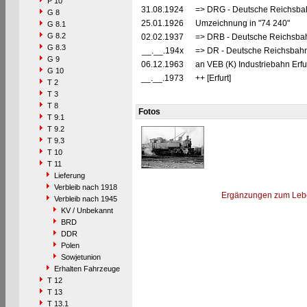
P 10
31.08.1924
=> DRG - Deutsche Reichsbahn
G 8
25.01.1926
Umzeichnung in "74 240"
G 8.1
G 8.2
02.02.1937
=> DRB - Deutsche Reichsbah
G 8.3
__.__.194x
=> DR - Deutsche Reichsbahn
G 9
06.12.1963
an VEB (K) Industriebahn Erfur
G 10
__.__.1973
++ [Erfurt]
T 2
T 3
T 8
Fotos
T 9.1
T 9.2
T 9.3
T 10
T 11
Lieferung
Verbleib nach 1918
Ergänzungen zum Leb
Verbleib nach 1945
KV / Unbekannt
BRD
DDR
Polen
Sowjetunion
Erhalten Fahrzeuge
T 12
T 13
T 13.1