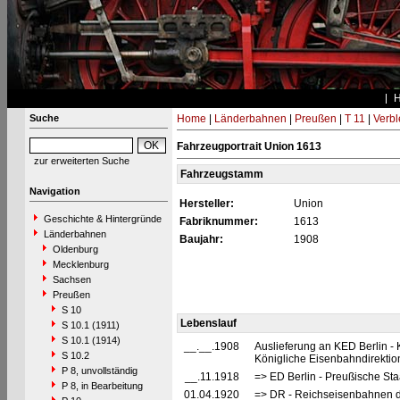
Suche
Home
|
Länderbahnen
|
Preußen
|
T 11
|
Verbl
Fahrzeugportrait Union 1613
zur erweiterten Suche
Fahrzeugstamm
Navigation
Hersteller:
Union
Geschichte & Hintergründe
Fabriknummer:
1613
Länderbahnen
Baujahr:
1908
Oldenburg
Mecklenburg
Sachsen
Preußen
S 10
Lebenslauf
S 10.1 (1911)
S 10.1 (1914)
__.__.1908
Auslieferung an KED Berlin -
S 10.2
Königliche Eisenbahndirektion
P 8, unvollständig
__.11.1918
=> ED Berlin - Preußische Sta
P 8, in Bearbeitung
01.04.1920
=> DR - Reichseisenbahnen d