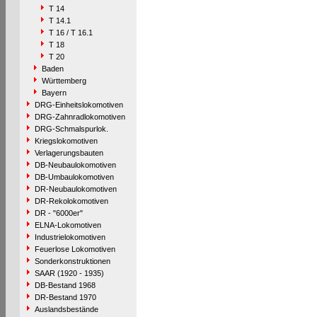
T 14
T 14.1
T 16 / T 16.1
T 18
T 20
Baden
Württemberg
Bayern
DRG-Einheitslokomotiven
DRG-Zahnradlokomotiven
DRG-Schmalspurlok.
Kriegslokomotiven
Verlagerungsbauten
DB-Neubaulokomotiven
DB-Umbaulokomotiven
DR-Neubaulokomotiven
DR-Rekolokomotiven
DR - "6000er"
ELNA-Lokomotiven
Industrielokomotiven
Feuerlose Lokomotiven
Sonderkonstruktionen
SAAR (1920 - 1935)
DB-Bestand 1968
DR-Bestand 1970
Auslandsbestände