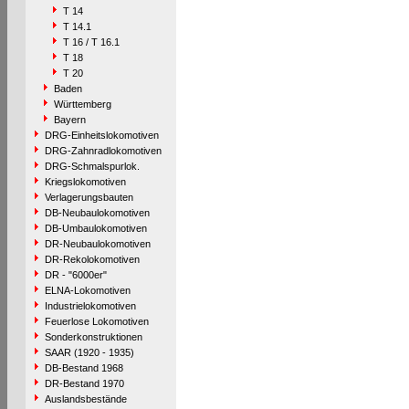
T 14
T 14.1
T 16 / T 16.1
T 18
T 20
Baden
Württemberg
Bayern
DRG-Einheitslokomotiven
DRG-Zahnradlokomotiven
DRG-Schmalspurlok.
Kriegslokomotiven
Verlagerungsbauten
DB-Neubaulokomotiven
DB-Umbaulokomotiven
DR-Neubaulokomotiven
DR-Rekolokomotiven
DR - "6000er"
ELNA-Lokomotiven
Industrielokomotiven
Feuerlose Lokomotiven
Sonderkonstruktionen
SAAR (1920 - 1935)
DB-Bestand 1968
DR-Bestand 1970
Auslandsbestände