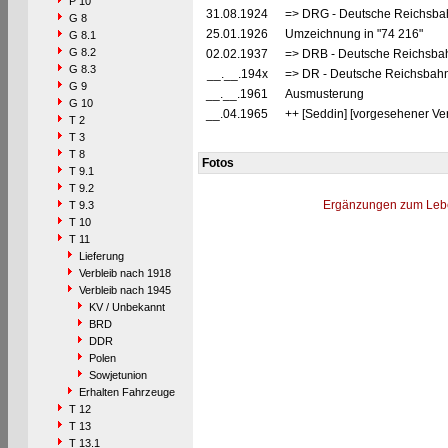
P 10
31.08.1924
=> DRG - Deutsche Reichsbahn
G 8
25.01.1926
Umzeichnung in "74 216"
G 8.1
G 8.2
02.02.1937
=> DRB - Deutsche Reichsbah
G 8.3
__.__.194x
=> DR - Deutsche Reichsbahn
G 9
__.__.1961
Ausmusterung
G 10
__.04.1965
++ [Seddin] [vorgesehener Verk
T 2
T 3
T 8
Fotos
T 9.1
T 9.2
Ergänzungen zum Leb
T 9.3
T 10
T 11
Lieferung
Verbleib nach 1918
Verbleib nach 1945
KV / Unbekannt
BRD
DDR
Polen
Sowjetunion
Erhalten Fahrzeuge
T 12
T 13
T 13.1