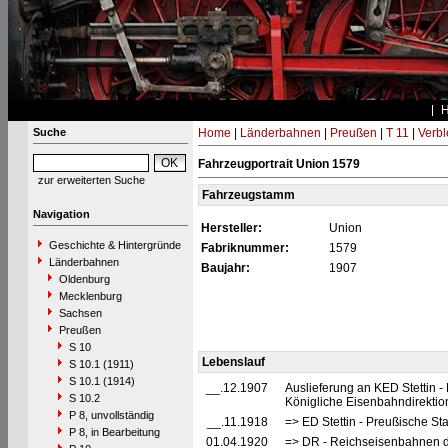
Suche
Home
|
Länderbahnen
|
Preußen
|
T 11
|
Verbl
Fahrzeugportrait Union 1579
zur erweiterten Suche
Fahrzeugstamm
Navigation
Hersteller:
Union
Geschichte & Hintergründe
Fabriknummer:
1579
Länderbahnen
Baujahr:
1907
Oldenburg
Mecklenburg
Sachsen
Preußen
S 10
Lebenslauf
S 10.1 (1911)
S 10.1 (1914)
__.12.1907
Auslieferung an KED Stettin 
S 10.2
Königliche Eisenbahndirektion 
P 8, unvollständig
__.11.1918
=> ED Stettin - Preußische Sta
P 8, in Bearbeitung
01.04.1920
=> DR - Reichseisenbahnen d