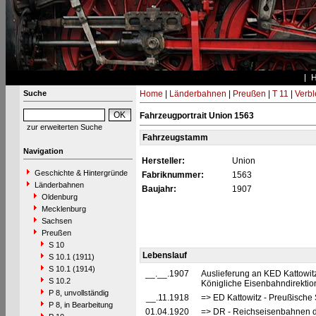
Suche
Home
|
Länderbahnen
|
Preußen
|
T 11
|
Verbl
Fahrzeugportrait Union 1563
zur erweiterten Suche
Fahrzeugstamm
Navigation
Hersteller:
Union
Geschichte & Hintergründe
Fabriknummer:
1563
Länderbahnen
Baujahr:
1907
Oldenburg
Mecklenburg
Sachsen
Preußen
S 10
Lebenslauf
S 10.1 (1911)
S 10.1 (1914)
__.__.1907
Auslieferung an KED Kattowit
S 10.2
Königliche Eisenbahndirektion
P 8, unvollständig
__.11.1918
=> ED Kattowitz - Preußische 
P 8, in Bearbeitung
01.04.1920
=> DR - Reichseisenbahnen d