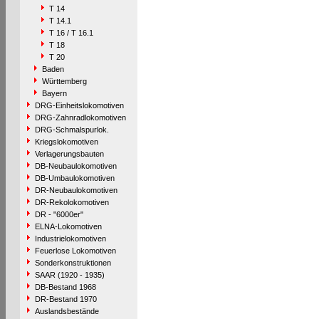
T 14
T 14.1
T 16 / T 16.1
T 18
T 20
Baden
Württemberg
Bayern
DRG-Einheitslokomotiven
DRG-Zahnradlokomotiven
DRG-Schmalspurlok.
Kriegslokomotiven
Verlagerungsbauten
DB-Neubaulokomotiven
DB-Umbaulokomotiven
DR-Neubaulokomotiven
DR-Rekolokomotiven
DR - "6000er"
ELNA-Lokomotiven
Industrielokomotiven
Feuerlose Lokomotiven
Sonderkonstruktionen
SAAR (1920 - 1935)
DB-Bestand 1968
DR-Bestand 1970
Auslandsbestände