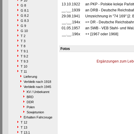
P 10
13.10.1922
an PKP - Polskie koleje Państ
G 8
__.__.1939
an DRB - Deutsche Reichsbah
G 8.1
G 8.2
29.08.1941
Umzeichnung in "74 169" [2. 
G 8.3
__.__.194x
=> DR - Deutsche Reichsbahn
G 9
01.05.1957
an SWB - VEB Stahl- und Wa
G 10
__.__.196x
++ [1967 oder 1968]
T 2
T 3
T 8
Fotos
T 9.1
T 9.2
Ergänzungen zum Leb
T 9.3
T 10
T 11
Lieferung
Verbleib nach 1918
Verbleib nach 1945
KV / Unbekannt
BRD
DDR
Polen
Sowjetunion
Erhalten Fahrzeuge
T 12
T 13
T 13.1