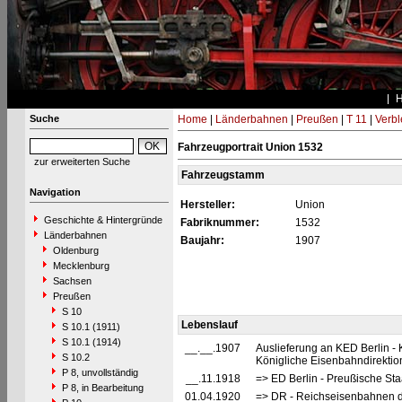
Suche
Home
|
Länderbahnen
|
Preußen
|
T 11
|
Verbl
Fahrzeugportrait Union 1532
zur erweiterten Suche
Fahrzeugstamm
Navigation
Hersteller:
Union
Geschichte & Hintergründe
Fabriknummer:
1532
Länderbahnen
Baujahr:
1907
Oldenburg
Mecklenburg
Sachsen
Preußen
S 10
Lebenslauf
S 10.1 (1911)
S 10.1 (1914)
__.__.1907
Auslieferung an KED Berlin -
S 10.2
Königliche Eisenbahndirektion
P 8, unvollständig
__.11.1918
=> ED Berlin - Preußische Sta
P 8, in Bearbeitung
01.04.1920
=> DR - Reichseisenbahnen d