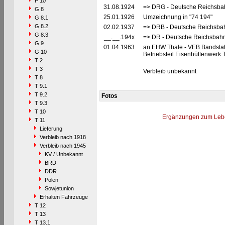
P 10
31.08.1924
=> DRG - Deutsche Reichsbahn
G 8
25.01.1926
Umzeichnung in "74 194"
G 8.1
G 8.2
02.02.1937
=> DRB - Deutsche Reichsbah
G 8.3
__.__.194x
=> DR - Deutsche Reichsbahn
G 9
01.04.1963
an EHW Thale - VEB Bandstah
G 10
Betriebsteil Eisenhüttenwerk 
T 2
T 3
Verbleib unbekannt
T 8
T 9.1
T 9.2
Fotos
T 9.3
T 10
Ergänzungen zum Leb
T 11
Lieferung
Verbleib nach 1918
Verbleib nach 1945
KV / Unbekannt
BRD
DDR
Polen
Sowjetunion
Erhalten Fahrzeuge
T 12
T 13
T 13.1