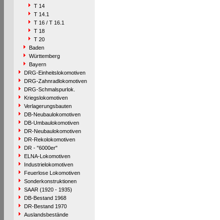
T 14
T 14.1
T 16 / T 16.1
T 18
T 20
Baden
Württemberg
Bayern
DRG-Einheitslokomotiven
DRG-Zahnradlokomotiven
DRG-Schmalspurlok.
Kriegslokomotiven
Verlagerungsbauten
DB-Neubaulokomotiven
DB-Umbaulokomotiven
DR-Neubaulokomotiven
DR-Rekolokomotiven
DR - "6000er"
ELNA-Lokomotiven
Industrielokomotiven
Feuerlose Lokomotiven
Sonderkonstruktionen
SAAR (1920 - 1935)
DB-Bestand 1968
DR-Bestand 1970
Auslandsbestände