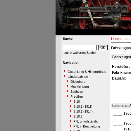
Suche
Home
|
Län
Fahrzeugpor
zur erweiterten Suche
Fahrzeugs
Navigation
Hersteller:
Geschichte & Hintergründe
Fabriknum
Länderbahnen
Baujahr:
Oldenburg
Mecklenburg
Sachsen
Preußen
S 10
Lebenslauf
S 10.1 (1911)
S 10.1 (1914)
__.__.190
S 10.2
P 8, unvollständig
__.__.190
P 8, in Bearbeitung
__.__.191