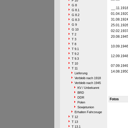
P 10
G 8
__.11.191
G 8.1
01.04.192
G 8.2
31.08.192
G 8.3
G 9
25.01.192
G 10
02.02.193
T 2
20.08.194
T 3
T 8
10.09.194
T 9.1
T 9.2
12.09.194
T 9.3
T 10
07.09.194
T 11
14.08.195
Lieferung
Verbleib nach 1918
Verbleib nach 1945
KV / Unbekannt
BRD
DDR
Fotos
Polen
Sowjetunion
Erhalten Fahrzeuge
T 12
T 13
T 13.1