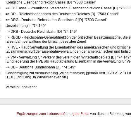
Königliche Eisenbahndirektion Cassel [D] "7503 Cassel"
8
=> ED Cassel - Preußische Staatsbahn, Eisenbahndirektion Cassel [D] "7503 
0
=> DR - Reichseisenbahnen des Deutschen Reiches [D] "7503 Cassel"
4
=> DRG - Deutsche Reichsbahn-Gesellschaft [D] "7503 Cassel"
6
Umzeichnung in "74 149"
7
=> DRB - Deutsche Reichsbahn [D] "74 149"
5
=> RBGD - Reichsbahn-Generaldirektion der britischen Besatzungszone, Bielef
[Eisenbahnverwaltung der britisch besetzten Zone]
6
=> HVE - Hauptverwaltung der Eisenbahnen des amerikanischen und britische
[Zusammenschluß der Eisenbahnverwaltungen der amerikanischen und britis
8
=> VfV - Verwaltung für Verkehr des vereinigten Wirtschaftsgebiets [D] "74 149
[Eingliederung der HVE als Hauptabteilung Eisenbahn in die Verwaltung für Ve
9
=> DB - Deutsche Bundesbahn [D] "74 149"
0
Genehmigung zur Ausmusterung [Wilhelmshaven] [gemäß Verf. HVB 21.213 Fu
[11.01.1952 abg. in Wilhelmshaven vh.]
Verbleib unbekannt
Ergänzungen zum Lebenslauf
und
gute Fotos
von diesem Fahrzeug wer