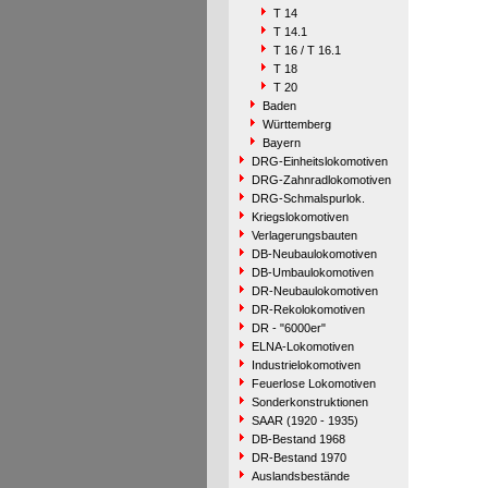
T 14
T 14.1
T 16 / T 16.1
T 18
T 20
Baden
Württemberg
Bayern
DRG-Einheitslokomotiven
DRG-Zahnradlokomotiven
DRG-Schmalspurlok.
Kriegslokomotiven
Verlagerungsbauten
DB-Neubaulokomotiven
DB-Umbaulokomotiven
DR-Neubaulokomotiven
DR-Rekolokomotiven
DR - "6000er"
ELNA-Lokomotiven
Industrielokomotiven
Feuerlose Lokomotiven
Sonderkonstruktionen
SAAR (1920 - 1935)
DB-Bestand 1968
DR-Bestand 1970
Auslandsbestände