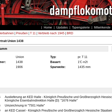
Home
Updates
Typengalerie
Mitwirkende
derbahnen
|
Preußen
|
T 11
|
Verbleib nach 1945
|
BRD
trait Union 1438
tamm
Union
Typ:
pr. T 11
mer:
1438
Bauart:
1'C-n2t
1906
Spurweite:
1435 mm
6
Auslieferung an KED Halle - Königlich Preußische und Großherzoglich Hessis
Königliche Eisenbahndirektion Halle [D] "1676 Halle"
6
Umzeichnung in "7501 Halle"
0
an KED Cassel - Königlich Preußische und Großherzoglich Hessische Staatse