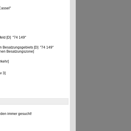
Cassel"
eld [D] "74 149"
n Besatzungsgebiets [D] "74 149"
chen Besatzungszone]
"
rkehr]
v 3]
den immer gesucht!