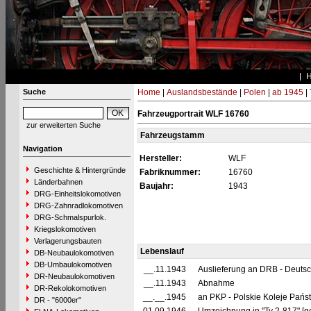
Suche
Home
|
Auslandsbestände
|
Polen
|
ab 1945
|
Fahrzeugportrait WLF 16760
zur erweiterten Suche
Fahrzeugstamm
Navigation
Hersteller:
WLF
Geschichte & Hintergründe
Fabriknummer:
16760
Länderbahnen
Baujahr:
1943
DRG-Einheitslokomotiven
DRG-Zahnradlokomotiven
DRG-Schmalspurlok.
Kriegslokomotiven
Verlagerungsbauten
Lebenslauf
DB-Neubaulokomotiven
DB-Umbaulokomotiven
__.11.1943
Auslieferung an DRB - Deuts
DR-Neubaulokomotiven
__.11.1943
Abnahme
DR-Rekolokomotiven
__.__.1945
an PKP - Polskie Koleje Pań
DR - "6000er"