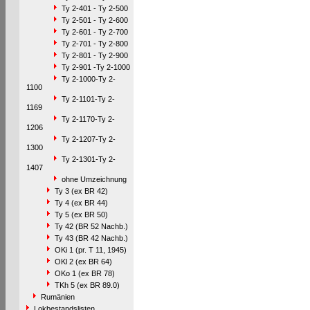
Ty 2-401 - Ty 2-500
Ty 2-501 - Ty 2-600
Ty 2-601 - Ty 2-700
Ty 2-701 - Ty 2-800
Ty 2-801 - Ty 2-900
Ty 2-901 -Ty 2-1000
Ty 2-1000-Ty 2-
1100
Ty 2-1101-Ty 2-
1169
Ty 2-1170-Ty 2-
1206
Ty 2-1207-Ty 2-
1300
Ty 2-1301-Ty 2-
1407
ohne Umzeichnung
Ty 3 (ex BR 42)
Ty 4 (ex BR 44)
Ty 5 (ex BR 50)
Ty 42 (BR 52 Nachb.)
Ty 43 (BR 42 Nachb.)
OKi 1 (pr. T 11, 1945)
OKl 2 (ex BR 64)
OKo 1 (ex BR 78)
TKh 5 (ex BR 89.0)
Rumänien
Lokbestandslisten