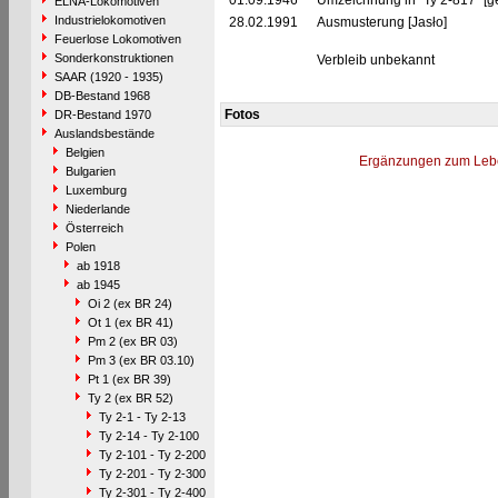
01.09.1946
Umzeichnung in "Ty 2-817" [g
ELNA-Lokomotiven
Industrielokomotiven
28.02.1991
Ausmusterung [Jasło]
Feuerlose Lokomotiven
Sonderkonstruktionen
Verbleib unbekannt
SAAR (1920 - 1935)
DB-Bestand 1968
Fotos
DR-Bestand 1970
Auslandsbestände
Belgien
Ergänzungen zum Leb
Bulgarien
Luxemburg
Niederlande
Österreich
Polen
ab 1918
ab 1945
Oi 2 (ex BR 24)
Ot 1 (ex BR 41)
Pm 2 (ex BR 03)
Pm 3 (ex BR 03.10)
Pt 1 (ex BR 39)
Ty 2 (ex BR 52)
Ty 2-1 - Ty 2-13
Ty 2-14 - Ty 2-100
Ty 2-101 - Ty 2-200
Ty 2-201 - Ty 2-300
Ty 2-301 - Ty 2-400