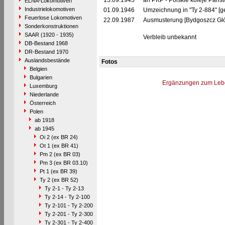
15.09.1945
an PKP - Polskie koleje Pańs
ELNA-Lokomotiven
Industrielokomotiven
01.09.1946
Umzeichnung in "Ty 2-884" [g
Feuerlose Lokomotiven
22.09.1987
Ausmusterung [Bydgoszcz Gł
Sonderkonstruktionen
SAAR (1920 - 1935)
Verbleib unbekannt
DB-Bestand 1968
DR-Bestand 1970
Auslandsbestände
Fotos
Belgien
Bulgarien
Ergänzungen zum Leb
Luxemburg
Niederlande
Österreich
Polen
ab 1918
ab 1945
Oi 2 (ex BR 24)
Ot 1 (ex BR 41)
Pm 2 (ex BR 03)
Pm 3 (ex BR 03.10)
Pt 1 (ex BR 39)
Ty 2 (ex BR 52)
Ty 2-1 - Ty 2-13
Ty 2-14 - Ty 2-100
Ty 2-101 - Ty 2-200
Ty 2-201 - Ty 2-300
Ty 2-301 - Ty 2-400