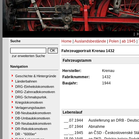
Suche
Home
|
Auslandsbestände
|
Polen
|
ab 1945
|
Fahrzeugportrait Krenau 1432
zur erweiterten Suche
Fahrzeugstamm
Navigation
Hersteller:
Krenau
Geschichte & Hintergründe
Fabriknummer:
1432
Länderbahnen
Baujahr:
1944
DRG-Einheitslokomotiven
DRG-Zahnradlokomotiven
DRG-Schmalspurlok.
Kriegslokomotiven
Verlagerungsbauten
Lebenslauf
DB-Neubaulokomotiven
DB-Umbaulokomotiven
__.07.1944
Auslieferung an DRB - Deuts
DR-Neubaulokomotiven
__.07.1944
Abnahme
DR-Rekolokomotiven
__.__.1945
an ČSD - Československé Stá
DR - "6000er"