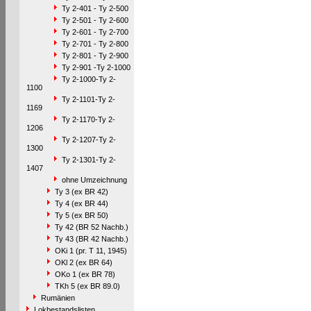
Ty 2-401 - Ty 2-500
Ty 2-501 - Ty 2-600
Ty 2-601 - Ty 2-700
Ty 2-701 - Ty 2-800
Ty 2-801 - Ty 2-900
Ty 2-901 -Ty 2-1000
Ty 2-1000-Ty 2-
1100
Ty 2-1101-Ty 2-
1169
Ty 2-1170-Ty 2-
1206
Ty 2-1207-Ty 2-
1300
Ty 2-1301-Ty 2-
1407
ohne Umzeichnung
Ty 3 (ex BR 42)
Ty 4 (ex BR 44)
Ty 5 (ex BR 50)
Ty 42 (BR 52 Nachb.)
Ty 43 (BR 42 Nachb.)
OKi 1 (pr. T 11, 1945)
OKl 2 (ex BR 64)
OKo 1 (ex BR 78)
TKh 5 (ex BR 89.0)
Rumänien
Lokbestandslisten