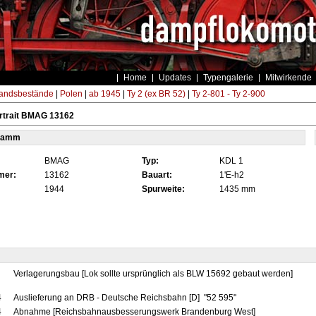
Home
Updates
Typengalerie
Mitwirkende
andsbestände
|
Polen
|
ab 1945
|
Ty 2 (ex BR 52)
|
Ty 2-801 - Ty 2-900
rtrait BMAG 13162
tamm
BMAG
Typ:
KDL 1
mer:
13162
Bauart:
1'E-h2
1944
Spurweite:
1435 mm
Verlagerungsbau [Lok sollte ursprünglich als BLW 15692 gebaut werden]
4
Auslieferung an DRB - Deutsche Reichsbahn [D] "52 595"
4
Abnahme [Reichsbahnausbesserungswerk Brandenburg West]