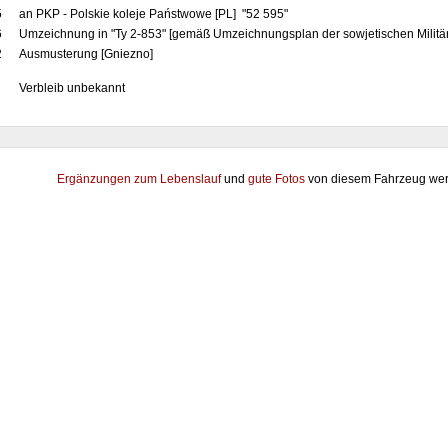
5
an PKP - Polskie koleje Państwowe [PL] "52 595"
6
Umzeichnung in "Ty 2-853" [gemäß Umzeichnungsplan der sowjetischen Militär
2
Ausmusterung [Gniezno]
Verbleib unbekannt
Ergänzungen zum Lebenslauf
und
gute Fotos
von diesem Fahrzeug wer