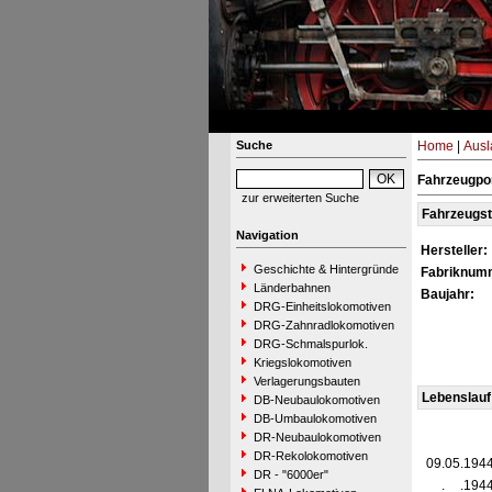
Suche
Home
|
Ausl
Fahrzeugpo
zur erweiterten Suche
Fahrzeugs
Navigation
Hersteller:
Geschichte & Hintergründe
Fabriknum
Länderbahnen
Baujahr:
DRG-Einheitslokomotiven
DRG-Zahnradlokomotiven
DRG-Schmalspurlok.
Kriegslokomotiven
Verlagerungsbauten
Lebenslauf
DB-Neubaulokomotiven
DB-Umbaulokomotiven
DR-Neubaulokomotiven
DR-Rekolokomotiven
09.05.194
DR - "6000er"
__.__.194