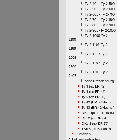
Ty 2-401 - Ty 2-500
Ty 2-501 - Ty 2-600
Ty 2-601 - Ty 2-700
Ty 2-701 - Ty 2-800
Ty 2-801 - Ty 2-900
Ty 2-901 -Ty 2-1000
Ty 2-1000-Ty 2-
1100
Ty 2-1101-Ty 2-
1169
Ty 2-1170-Ty 2-
1206
Ty 2-1207-Ty 2-
1300
Ty 2-1301-Ty 2-
1407
ohne Umzeichnung
Ty 3 (ex BR 42)
Ty 4 (ex BR 44)
Ty 5 (ex BR 50)
Ty 42 (BR 52 Nachb.)
Ty 43 (BR 42 Nachb.)
OKi 1 (pr. T 11, 1945)
OKl 2 (ex BR 64)
OKo 1 (ex BR 78)
TKh 5 (ex BR 89.0)
Rumänien
Lokbestandslisten