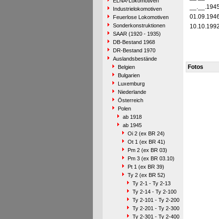
ELNA-Lokomotiven
__.__.194
Industrielokomotiven
01.09.194
Feuerlose Lokomotiven
Sonderkonstruktionen
10.10.199
SAAR (1920 - 1935)
DB-Bestand 1968
DR-Bestand 1970
Auslandsbestände
Fotos
Belgien
Bulgarien
Luxemburg
Niederlande
Österreich
Polen
ab 1918
ab 1945
Oi 2 (ex BR 24)
Ot 1 (ex BR 41)
Pm 2 (ex BR 03)
Pm 3 (ex BR 03.10)
Pt 1 (ex BR 39)
Ty 2 (ex BR 52)
Ty 2-1 - Ty 2-13
Ty 2-14 - Ty 2-100
Ty 2-101 - Ty 2-200
Ty 2-201 - Ty 2-300
Ty 2-301 - Ty 2-400