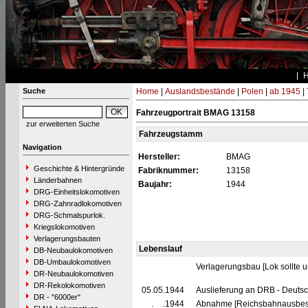
Suche
Home
|
Auslandsbestände
|
Polen
|
ab 1945
|
Fahrzeugportrait BMAG 13158
zur erweiterten Suche
Fahrzeugstamm
Navigation
Hersteller:
BMAG
Geschichte & Hintergründe
Fabriknummer:
13158
Länderbahnen
Baujahr:
1944
DRG-Einheitslokomotiven
DRG-Zahnradlokomotiven
DRG-Schmalspurlok.
Kriegslokomotiven
Verlagerungsbauten
Lebenslauf
DB-Neubaulokomotiven
DB-Umbaulokomotiven
Verlagerungsbau [Lok sollte 
DR-Neubaulokomotiven
DR-Rekolokomotiven
05.05.1944
Auslieferung an DRB - Deuts
DR - "6000er"
__.__.1944
Abnahme [Reichsbahnausbes