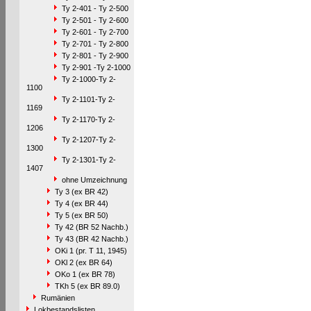
Ty 2-401 - Ty 2-500
Ty 2-501 - Ty 2-600
Ty 2-601 - Ty 2-700
Ty 2-701 - Ty 2-800
Ty 2-801 - Ty 2-900
Ty 2-901 -Ty 2-1000
Ty 2-1000-Ty 2-
1100
Ty 2-1101-Ty 2-
1169
Ty 2-1170-Ty 2-
1206
Ty 2-1207-Ty 2-
1300
Ty 2-1301-Ty 2-
1407
ohne Umzeichnung
Ty 3 (ex BR 42)
Ty 4 (ex BR 44)
Ty 5 (ex BR 50)
Ty 42 (BR 52 Nachb.)
Ty 43 (BR 42 Nachb.)
OKi 1 (pr. T 11, 1945)
OKl 2 (ex BR 64)
OKo 1 (ex BR 78)
TKh 5 (ex BR 89.0)
Rumänien
Lokbestandslisten