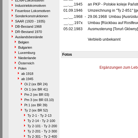
ELNA-Lokomotiven
__.__.1945
an PKP - Polskie koleje Pańs
Industrielokomotiven
01.09.1946
Umzeichnung in "Ty 2-851" [g
Feuerlose Lokomotiven
Sonderkonstruktionen
__.__.1968
-
29.06.1968 Umbau [Ausrüstun
SAAR (1920 - 1935)
__.__.197x
Umbau [Rückbau auf Rostfeuer
DB-Bestand 1968
05.02.1983
Ausmusterung [Toruń Główny]
DR-Bestand 1970
Auslandsbestände
Verbleib unbekannt
Belgien
Bulgarien
Luxemburg
Fotos
Niederlande
Österreich
Ergänzungen zum Leb
Polen
ab 1918
ab 1945
Oi 2 (ex BR 24)
Ot 1 (ex BR 41)
Pm 2 (ex BR 03)
Pm 3 (ex BR 03.10)
Pt 1 (ex BR 39)
Ty 2 (ex BR 52)
Ty 2-1 - Ty 2-13
Ty 2-14 - Ty 2-100
Ty 2-101 - Ty 2-200
Ty 2-201 - Ty 2-300
Ty 2-301 - Ty 2-400