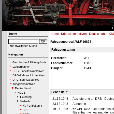
Suche
Home
|
Kriegslokomotiven
|
Deutschland
|
KDL
Fahrzeugportrait WLF 16873
zur erweiterten Suche
Fahrzeugstamm
Navigation
Hersteller:
WLF
Geschichte & Hintergründe
Fabriknummer:
16873
Länderbahnen
Baujahr:
1943
DRG-Einheitslokomotiven
DRG-Zahnradlokomotiven
DRG-Schmalspurlok.
Kriegslokomotiven
Deutschland
Lebenslauf
KDL 1
Lieferung
21.12.1943
Auslieferung an DRB - Deuts
Verbleib
23.12.1943
Abnahme
KV / Unbekannt
19.07.1945
=> OBL-USZ - Oberbetriebslei
BRD
[Eisenbahnverwaltung der ame