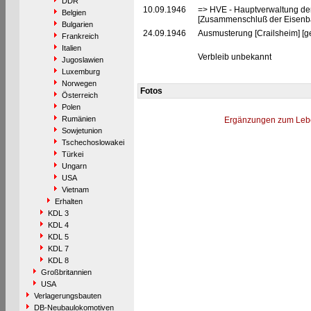
DDR
10.09.1946
=> HVE - Hauptverwaltung de
Belgien
[Zusammenschluß der Eisenba
Bulgarien
24.09.1946
Ausmusterung [Crailsheim] [ge
Frankreich
Italien
Verbleib unbekannt
Jugoslawien
Luxemburg
Norwegen
Fotos
Österreich
Polen
Rumänien
Ergänzungen zum Leb
Sowjetunion
Tschechoslowakei
Türkei
Ungarn
USA
Vietnam
Erhalten
KDL 3
KDL 4
KDL 5
KDL 7
KDL 8
Großbritannien
USA
Verlagerungsbauten
DB-Neubaulokomotiven