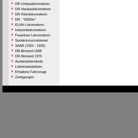
DB-Umbaulokomotiven
DR-Neubaulokomotiven
DR-Rekolokomotiven
DR - "6000er"
ELNA-Lokomotiven
Industrielokomotiven
Feuerlose Lokomotiven
Sonderkonstruktionen
SAAR (1920 - 1935)
DB-Bestand 1968
DR-Bestand 1970
Auslandsbestände
Lokbestandslisten
Erhaltene Fahrzeuge
Zerlegungen