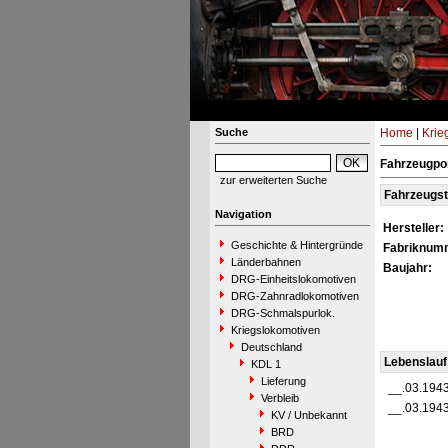
Suche
Home
|
Krie
Fahrzeugpor
zur erweiterten Suche
Fahrzeugs
Navigation
Hersteller:
Geschichte & Hintergründe
Fabriknum
Länderbahnen
Baujahr:
DRG-Einheitslokomotiven
DRG-Zahnradlokomotiven
DRG-Schmalspurlok.
Kriegslokomotiven
Deutschland
Lebenslauf
KDL 1
Lieferung
__.03.194
Verbleib
__.03.194
KV / Unbekannt
BRD