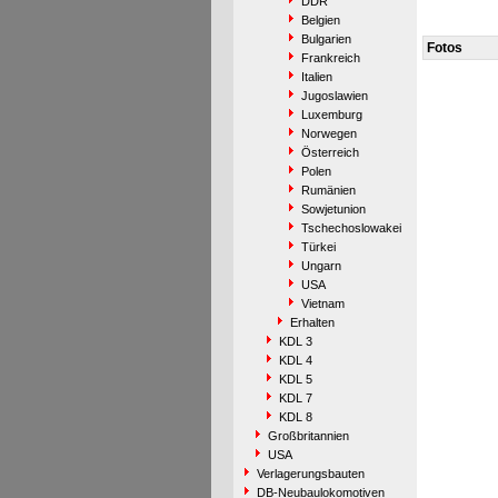
DDR
Belgien
Bulgarien
Fotos
Frankreich
Italien
Jugoslawien
Luxemburg
Norwegen
Österreich
Polen
Rumänien
Sowjetunion
Tschechoslowakei
Türkei
Ungarn
USA
Vietnam
Erhalten
KDL 3
KDL 4
KDL 5
KDL 7
KDL 8
Großbritannien
USA
Verlagerungsbauten
DB-Neubaulokomotiven