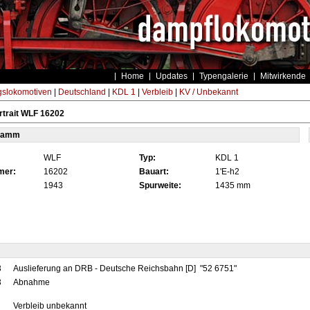
Home
Updates
Typengalerie
Mitwirkende
gslokomotiven
|
Deutschland
|
KDL 1
|
Verbleib
|
KV / Unbekannt
trait WLF 16202
tamm
WLF
Typ:
KDL 1
mer:
16202
Bauart:
1'E-h2
1943
Spurweite:
1435 mm
3
Auslieferung an DRB - Deutsche Reichsbahn [D] "52 6751"
3
Abnahme
Verbleib unbekannt