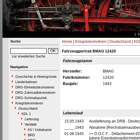
Suche
Home
|
Kriegslokomotiven
|
Deutschland
|
KDL
Fahrzeugportrait BMAG 12420
zur erweiterten Suche
Fahrzeugstamm
Navigation
Hersteller:
BMAG
Geschichte & Hintergründe
Fabriknummer:
12420
Länderbahnen
Baujahr:
1943
DRG-Einheitslokomotiven
DRG-Zahnradlokomotiven
DRG-Schmalspurlok.
Kriegslokomotiven
Deutschland
Lebenslauf
KDL 1
Lieferung
15.05.1943
Auslieferung an DRB - Deuts
Verbleib
__.__.1943
Abnahme [Reichsbahnausbes
KV / Unbekannt
01.08.1945
=> D.O.C.F. - Détachement d'
BRD
[obere Eisenbahnaufsichtsbeh