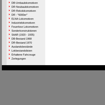
DB-Umbaulokomotiven
DR-Neubaulokomotiven
DR-Rekolokomotiven
DR - "6000er"
ELNA-Lokomotiven
Industrielokomotiven
Feuerlose Lokomotiven
Sonderkonstruktionen
SAAR (1920 - 1935)
DB-Bestand 1968
DR-Bestand 1970
Auslandsbestände
Lokbestandslisten
Erhaltene Fahrzeuge
Zerlegungen