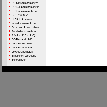
DB-Umbaulokomotiven
DR-Neubaulokomotiven
DR-Rekolokomotiven
DR - "6000er"
ELNA-Lokomotiven
Industrielokomotiven
Feuerlose Lokomotiven
Sonderkonstruktionen
SAAR (1920 - 1935)
DB-Bestand 1968
DR-Bestand 1970
Auslandsbestände
Lokbestandslisten
Erhaltene Fahrzeuge
Zerlegungen