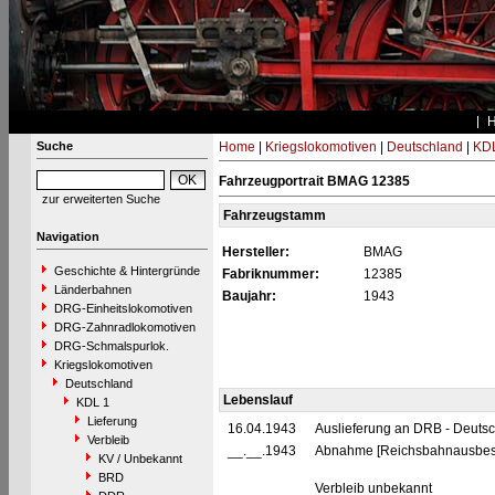
Suche
Home
|
Kriegslokomotiven
|
Deutschland
|
KDL
Fahrzeugportrait BMAG 12385
zur erweiterten Suche
Fahrzeugstamm
Navigation
Hersteller:
BMAG
Geschichte & Hintergründe
Fabriknummer:
12385
Länderbahnen
Baujahr:
1943
DRG-Einheitslokomotiven
DRG-Zahnradlokomotiven
DRG-Schmalspurlok.
Kriegslokomotiven
Deutschland
Lebenslauf
KDL 1
Lieferung
16.04.1943
Auslieferung an DRB - Deuts
Verbleib
__.__.1943
Abnahme [Reichsbahnausbes
KV / Unbekannt
BRD
Verbleib unbekannt