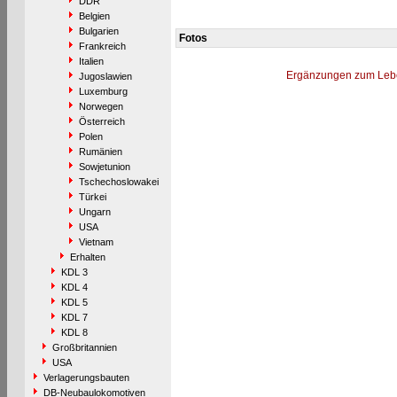
DDR
Belgien
Bulgarien
Fotos
Frankreich
Italien
Ergänzungen zum Leb
Jugoslawien
Luxemburg
Norwegen
Österreich
Polen
Rumänien
Sowjetunion
Tschechoslowakei
Türkei
Ungarn
USA
Vietnam
Erhalten
KDL 3
KDL 4
KDL 5
KDL 7
KDL 8
Großbritannien
USA
Verlagerungsbauten
DB-Neubaulokomotiven