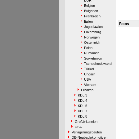
DDR
Belgien
Bulgarien
Frankreich
Italien
Fotos
Jugoslawien
Luxemburg
Norwegen
Österreich
Polen
Rumänien
Sowjetunion
Tschechoslowakei
Türkei
Ungarn
USA
Vietnam
Erhalten
KDL 3
KDL 4
KDL 5
KDL 7
KDL 8
Großbritannien
USA
Verlagerungsbauten
DB-Neubaulokomotiven