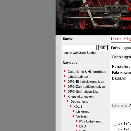
Suche
Home
|
Krie
Fahrzeugpor
zur erweiterten Suche
Fahrzeugs
Navigation
Hersteller:
Geschichte & Hintergründe
Fabriknum
Länderbahnen
Baujahr:
DRG-Einheitslokomotiven
DRG-Zahnradlokomotiven
DRG-Schmalspurlok.
Kriegslokomotiven
Deutschland
Lebenslauf
KDL 1
Lieferung
Verbleib
KV / Unbekannt
__.07.194
BRD
__.07.194