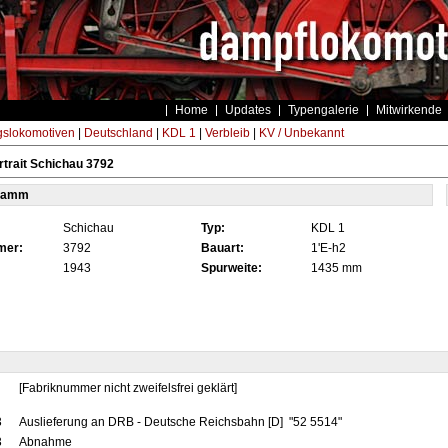
Home
Updates
Typengalerie
Mitwirkende
gslokomotiven
|
Deutschland
|
KDL 1
|
Verbleib
|
KV / Unbekannt
trait Schichau 3792
tamm
Schichau
Typ:
KDL 1
mer:
3792
Bauart:
1'E-h2
1943
Spurweite:
1435 mm
[Fabriknummer nicht zweifelsfrei geklärt]
3
Auslieferung an DRB - Deutsche Reichsbahn [D] "52 5514"
3
Abnahme