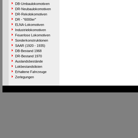
DB-Umbaulokomotiven
DR-Neubaulokomotiven
DR-Rekolokomotiven
DR - "6000er"
ELNA-Lokomotiven
Industrielokomotiven
Feuerlose Lokomotiven
Sonderkonstruktionen
SAAR (1920 - 1935)
DB-Bestand 1968
DR-Bestand 1970
Auslandsbestände
Lokbestandslisten
Erhaltene Fahrzeuge
Zerlegungen