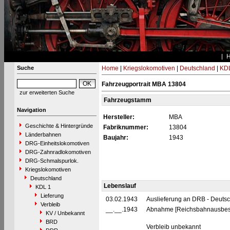
Suche
Home
|
Kriegslokomotiven
|
Deutschland
|
KDL
Fahrzeugportrait MBA 13804
zur erweiterten Suche
Fahrzeugstamm
Navigation
Hersteller:
MBA
Geschichte & Hintergründe
Fabriknummer:
13804
Länderbahnen
Baujahr:
1943
DRG-Einheitslokomotiven
DRG-Zahnradlokomotiven
DRG-Schmalspurlok.
Kriegslokomotiven
Deutschland
Lebenslauf
KDL 1
Lieferung
03.02.1943
Auslieferung an DRB - Deuts
Verbleib
__.__.1943
Abnahme [Reichsbahnausbes
KV / Unbekannt
BRD
Verbleib unbekannt