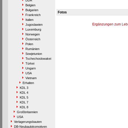
DDR
Belgien
Bulgarien
Fotos
Frankreich
Italien
Ergänzungen zum Leb
Jugoslawien
Luxemburg
Norwegen
Österreich
Polen
Rumänien
Sowjetunion
Tschechoslowakei
Türkei
Ungarn
USA
Vietnam
Erhalten
KDL 3
KDL 4
KDL 5
KDL 7
KDL 8
Großbritannien
USA
Verlagerungsbauten
DB-Neubaulokomotiven