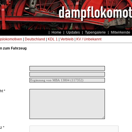
Home
Updates
Typengalerie
Mitwirkende
gslokomotiven
|
Deutschland
|
KDL 1
|
Verbleib
|
KV / Unbekannt
n zum Fahrzeug
ht *
z *