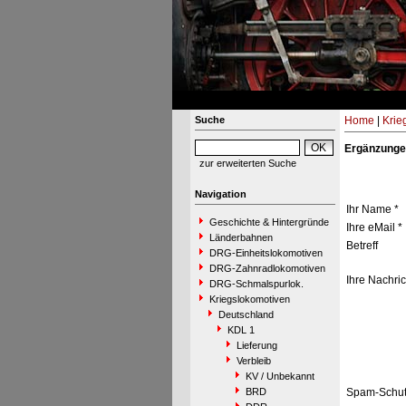
Suche
Home
|
Krie
Ergänzunge
zur erweiterten Suche
Navigation
Ihr Name *
Geschichte & Hintergründe
Ihre eMail *
Länderbahnen
Betreff
DRG-Einheitslokomotiven
DRG-Zahnradlokomotiven
Ihre Nachric
DRG-Schmalspurlok.
Kriegslokomotiven
Deutschland
KDL 1
Lieferung
Verbleib
KV / Unbekannt
BRD
Spam-Schut