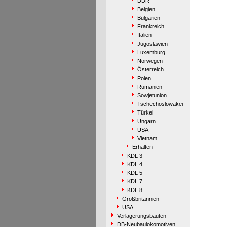
DDR
Belgien
Bulgarien
Frankreich
Italien
Jugoslawien
Luxemburg
Norwegen
Österreich
Polen
Rumänien
Sowjetunion
Tschechoslowakei
Türkei
Ungarn
USA
Vietnam
Erhalten
KDL 3
KDL 4
KDL 5
KDL 7
KDL 8
Großbritannien
USA
Verlagerungsbauten
DB-Neubaulokomotiven