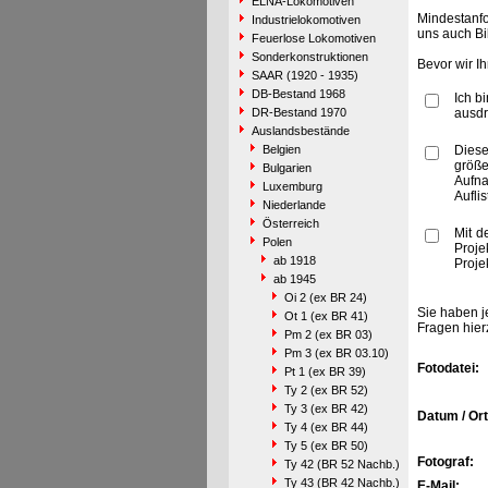
ELNA-Lokomotiven
Mindestanfo
Industrielokomotiven
uns auch Bi
Feuerlose Lokomotiven
Sonderkonstruktionen
Bevor wir I
SAAR (1920 - 1935)
DB-Bestand 1968
Ich b
DR-Bestand 1970
ausdr
Auslandsbestände
Belgien
Diese
größe
Bulgarien
Aufn
Luxemburg
Aufli
Niederlande
Österreich
Mit d
Polen
Proje
ab 1918
Proje
ab 1945
Oi 2 (ex BR 24)
Sie haben j
Ot 1 (ex BR 41)
Fragen hier
Pm 2 (ex BR 03)
Pm 3 (ex BR 03.10)
Fotodatei:
Pt 1 (ex BR 39)
Ty 2 (ex BR 52)
Ty 3 (ex BR 42)
Datum / Ort
Ty 4 (ex BR 44)
Ty 5 (ex BR 50)
Fotograf:
Ty 42 (BR 52 Nachb.)
Ty 43 (BR 42 Nachb.)
E-Mail: