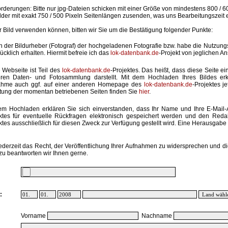
rderungen: Bitte nur jpg-Dateien schicken mit einer Größe von mindestens 800 / 6
lder mit exakt 750 / 500 Pixeln Seitenlängen zusenden, was uns Bearbeitungszeit 
hr Bild verwenden können, bitten wir Sie um die Bestätigung folgender Punkte:
in der Bildurheber (Fotograf) der hochgeladenen Fotografie bzw. habe die Nutzun
ücklich erhalten. Hiermit befreie ich das
lok-datenbank.de
-Projekt von jeglichen A
 Webseite ist Teil des
lok-datenbank.de
-Projektes. Das heißt, dass diese Seite ei
ren Daten- und Fotosammlung darstellt. Mit dem Hochladen Ihres Bildes erk
ahme auch ggf. auf einer anderen Homepage des
lok-datenbank.de
-Projektes j
stung der momentan betriebenen Seiten finden Sie
hier
.
em Hochladen erklären Sie sich einverstanden, dass Ihr Name und Ihre E-Mail
ktes für eventuelle Rückfragen elektronisch gespeichert werden und den Red
ktes ausschließlich für diesen Zweck zur Verfügung gestellt wird. Eine Herausgabe an
ederzeit das Recht, der Veröffentlichung Ihrer Aufnahmen zu widersprechen und di
zu beantworten wir Ihnen gerne.
:
Vorname
Nachname