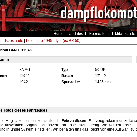
Home
Updates
Typengalerie
Mitwirkende
andsbestände
|
Polen
|
ab 1945
|
Ty 5 (ex BR 50)
rtrait BMAG 11948
tamm
BMAG
Typ:
50 ÜK
mer:
11948
Bauart:
1'E-h2
1942
Spurweite:
1435 mm
es Fotos dieses Fahrzeuges
die Möglichkeit, uns unkompliziert Ihr Foto zu diesem Fahrzeug zukommen zu lassen
tte auswählen, Angaben ergänzen und abschicken - fertig. Wir werden anschli
und in unser System einstellen. Wir behalten uns das Recht vor, eine Auswahl zu t