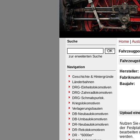
Suche
Home
|
Ausl
Fahrzeugpo
zur erweiterten Suche
Fahrzeugs
Navigation
Hersteller:
Geschichte & Hintergründe
Fabriknum
Länderbahnen
Baujahr:
DRG-Einheitslokomotiven
DRG-Zahnradlokomotiven
DRG-Schmalspurlok.
Kriegslokomotiven
Verlagerungsbauten
Upload ein
DB-Neubaulokomotiven
DB-Umbaulokomotiven
Nutzen Sie 
DR-Neubaulokomotiven
der Festpla
DR-Rekolokomotiven
bearbeiten 
DR - "6000er"
werden.