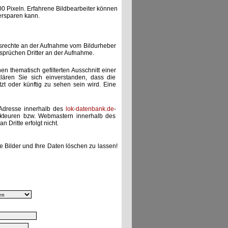
00 Pixeln. Erfahrene Bildbearbeiter können
ersparen kann.
gsrechte an der Aufnahme vom Bildurheber
nsprüchen Dritter an der Aufnahme.
nen thematisch gefilterten Ausschnitt einer
lären Sie sich einverstanden, dass die
etzt oder künftig zu sehen sein wird. Eine
-Adresse innerhalb des
lok-datenbank.de
-
akteuren bzw. Webmastern innerhalb des
 Dritte erfolgt nicht.
e Bilder und Ihre Daten löschen zu lassen!