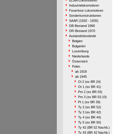
ELNA-Lokomotiven
Industrielokomotiven
Feuerlose Lokomotiven
Sonderkonstruktionen
SAAR (1920 - 1935)
DB-Bestand 1968
DR-Bestand 1970
Auslandsbestände
Belgien
Bulgarien
Luxemburg
Niederlande
Österreich
Polen
ab 1918
ab 1945
Oi 2 (ex BR 24)
Ot 1 (ex BR 41)
Pm 2 (ex BR 03)
Pm 3 (ex BR 03.10)
Pt 1 (ex BR 39)
Ty 2 (ex BR 52)
Ty 3 (ex BR 42)
Ty 4 (ex BR 44)
Ty 5 (ex BR 50)
Ty 42 (BR 52 Nachb.)
Ty 43 (BR 42 Nachb.)