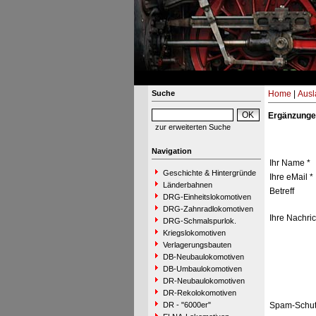
Suche
Home
|
Ausl
Ergänzunge
zur erweiterten Suche
Navigation
Ihr Name *
Geschichte & Hintergründe
Ihre eMail *
Länderbahnen
Betreff
DRG-Einheitslokomotiven
DRG-Zahnradlokomotiven
Ihre Nachric
DRG-Schmalspurlok.
Kriegslokomotiven
Verlagerungsbauten
DB-Neubaulokomotiven
DB-Umbaulokomotiven
DR-Neubaulokomotiven
DR-Rekolokomotiven
DR - "6000er"
Spam-Schut