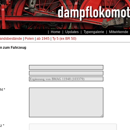
Home
Updates
Typengalerie
Mitwirkende
andsbestände
|
Polen
|
ab 1945
|
Ty 5 (ex BR 50)
n zum Fahrzeug
ht *
z *