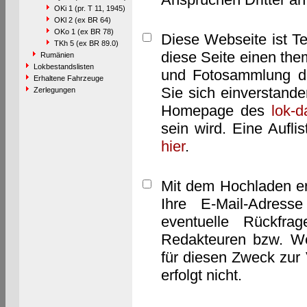
OKi 1 (pr. T 11, 1945)
OKl 2 (ex BR 64)
OKo 1 (ex BR 78)
Diese Webseite ist T
TKh 5 (ex BR 89.0)
diese Seite einen them
Rumänien
Lokbestandslisten
und Fotosammlung dar
Erhaltene Fahrzeuge
Sie sich einverstand
Zerlegungen
Homepage des
lok-
sein wird. Eine Aufl
hier
.
Mit dem Hochladen er
Ihre E-Mail-Adres
eventuelle Rückfra
Redakteuren bzw. We
für diesen Zweck zur 
erfolgt nicht.