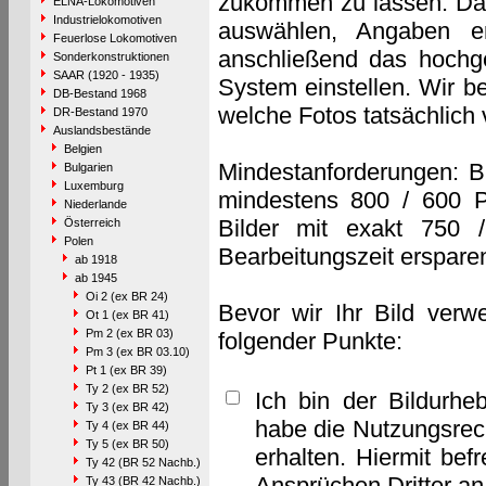
zukommen zu lassen. Das 
ELNA-Lokomotiven
Industrielokomotiven
auswählen, Angaben e
Feuerlose Lokomotiven
anschließend das hochge
Sonderkonstruktionen
SAAR (1920 - 1935)
System einstellen. Wir b
DB-Bestand 1968
welche Fotos tatsächlich
DR-Bestand 1970
Auslandsbestände
Belgien
Mindestanforderungen: B
Bulgarien
Luxemburg
mindestens 800 / 600 P
Niederlande
Bilder mit exakt 750 
Österreich
Polen
Bearbeitungszeit erspare
ab 1918
ab 1945
Oi 2 (ex BR 24)
Bevor wir Ihr Bild verw
Ot 1 (ex BR 41)
Pm 2 (ex BR 03)
folgender Punkte:
Pm 3 (ex BR 03.10)
Pt 1 (ex BR 39)
Ty 2 (ex BR 52)
Ich bin der Bildurhe
Ty 3 (ex BR 42)
habe die Nutzungsrec
Ty 4 (ex BR 44)
Ty 5 (ex BR 50)
erhalten. Hiermit bef
Ty 42 (BR 52 Nachb.)
Ansprüchen Dritter a
Ty 43 (BR 42 Nachb.)