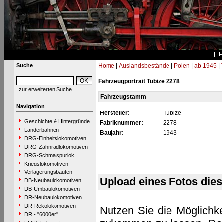
Suche
Home
|
Auslandsbestände
|
Polen
|
ab 1945
|
Fahrzeugportrait Tubize 2278
zur erweiterten Suche
Fahrzeugstamm
Navigation
Hersteller:
Tubize
Geschichte & Hintergründe
Fabriknummer:
2278
Länderbahnen
Baujahr:
1943
DRG-Einheitslokomotiven
DRG-Zahnradlokomotiven
DRG-Schmalspurlok.
Kriegslokomotiven
Verlagerungsbauten
Upload eines Fotos die
DB-Neubaulokomotiven
DB-Umbaulokomotiven
DR-Neubaulokomotiven
DR-Rekolokomotiven
Nutzen Sie die Möglichke
DR - "6000er"