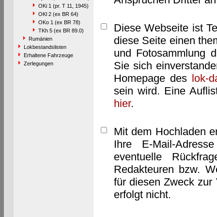
OKi 1 (pr. T 11, 1945)
OKl 2 (ex BR 64)
OKo 1 (ex BR 78)
Diese Webseite ist T
TKh 5 (ex BR 89.0)
diese Seite einen them
Rumänien
Lokbestandslisten
und Fotosammlung dar
Erhaltene Fahrzeuge
Sie sich einverstand
Zerlegungen
Homepage des
lok-
sein wird. Eine Aufl
hier
.
Mit dem Hochladen er
Ihre E-Mail-Adres
eventuelle Rückfra
Redakteuren bzw. We
für diesen Zweck zur 
erfolgt nicht.