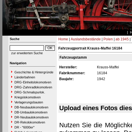
Suche
Home
|
Auslandsbestände
|
Polen
|
ab 1945
|
Fahrzeugportrait Krauss-Maffei 16184
zur erweiterten Suche
Fahrzeugstamm
Navigation
Hersteller:
Krauss-Maffei
Geschichte & Hintergründe
Fabriknummer:
16184
Länderbahnen
Baujahr:
1942
DRG-Einheitslokomotiven
DRG-Zahnradlokomotiven
DRG-Schmalspurlok.
Kriegslokomotiven
Verlagerungsbauten
Upload eines Fotos die
DB-Neubaulokomotiven
DB-Umbaulokomotiven
DR-Neubaulokomotiven
DR-Rekolokomotiven
Nutzen Sie die Möglichke
DR - "6000er"