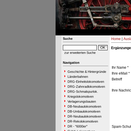
Suche
Home
|
Ausl
Ergänzunge
zur erweiterten Suche
Navigation
Ihr Name *
Geschichte & Hintergründe
Ihre eMail *
Länderbahnen
Betreff
DRG-Einheitslokomotiven
DRG-Zahnradlokomotiven
Ihre Nachric
DRG-Schmalspurlok.
Kriegslokomotiven
Verlagerungsbauten
DB-Neubaulokomotiven
DB-Umbaulokomotiven
DR-Neubaulokomotiven
DR-Rekolokomotiven
DR - "6000er"
Spam-Schut