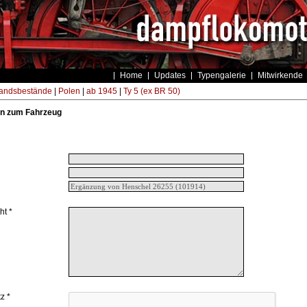
Home
Updates
Typengalerie
Mitwirkende
andsbestände
|
Polen
|
ab 1945
|
Ty 5 (ex BR 50)
n zum Fahrzeug
ht *
z *