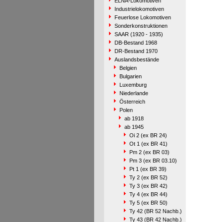
ELNA-Lokomotiven
Industrielokomotiven
Feuerlose Lokomotiven
Sonderkonstruktionen
SAAR (1920 - 1935)
DB-Bestand 1968
DR-Bestand 1970
Auslandsbestände
Belgien
Bulgarien
Luxemburg
Niederlande
Österreich
Polen
ab 1918
ab 1945
Oi 2 (ex BR 24)
Ot 1 (ex BR 41)
Pm 2 (ex BR 03)
Pm 3 (ex BR 03.10)
Pt 1 (ex BR 39)
Ty 2 (ex BR 52)
Ty 3 (ex BR 42)
Ty 4 (ex BR 44)
Ty 5 (ex BR 50)
Ty 42 (BR 52 Nachb.)
Ty 43 (BR 42 Nachb.)