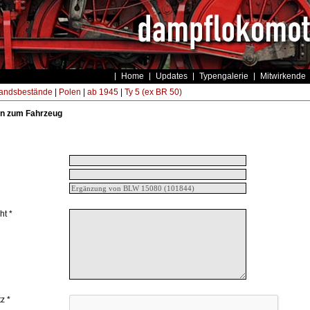
Home
Updates
Typengalerie
Mitwirkende
andsbestände
|
Polen
|
ab 1945
|
Ty 5 (ex BR 50)
n zum Fahrzeug
ht *
z *