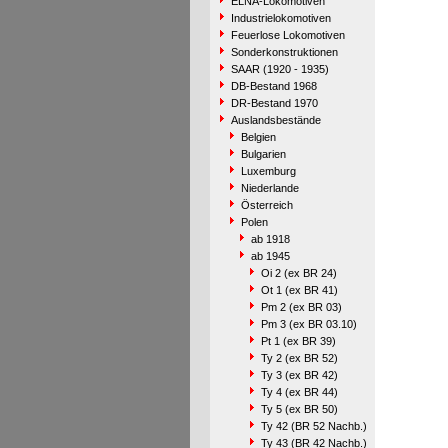
ELNA-Lokomotiven
Industrielokomotiven
Feuerlose Lokomotiven
Sonderkonstruktionen
SAAR (1920 - 1935)
DB-Bestand 1968
DR-Bestand 1970
Auslandsbestände
Belgien
Bulgarien
Luxemburg
Niederlande
Österreich
Polen
ab 1918
ab 1945
Oi 2 (ex BR 24)
Ot 1 (ex BR 41)
Pm 2 (ex BR 03)
Pm 3 (ex BR 03.10)
Pt 1 (ex BR 39)
Ty 2 (ex BR 52)
Ty 3 (ex BR 42)
Ty 4 (ex BR 44)
Ty 5 (ex BR 50)
Ty 42 (BR 52 Nachb.)
Ty 43 (BR 42 Nachb.)