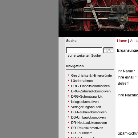
Suche
Home
|
Ausl
Ergänzunge
zur erweiterten Suche
Navigation
Ihr Name *
Geschichte & Hintergründe
Ihre eMail *
Länderbahnen
Betreff
DRG-Einheitslokomotiven
DRG-Zahnradlokomotiven
Ihre Nachric
DRG-Schmalspurlok.
Kriegslokomotiven
Verlagerungsbauten
DB-Neubaulokomotiven
DB-Umbaulokomotiven
DR-Neubaulokomotiven
DR-Rekolokomotiven
DR - "6000er"
Spam-Schut