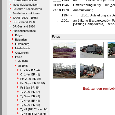
__.__.1945
an PKP - Polskie koleje Pańs
ELNA-Lokomotiven
Industrielokomotiven
01.09.1946
Umzeichnung in "Ty 5-10" [ge
Feuerlose Lokomotiven
24.10.1978
Ausmusterung
Sonderkonstruktionen
__.__.1994
-
__.__.200x Aufstellung als D
SAAR (1920 - 1935)
__.__.200x
an Stiftung Era parowozów, P
DB-Bestand 1968
[Stiftung Dampflokära, Eisen
DR-Bestand 1970
Auslandsbestände
Belgien
Fotos
Bulgarien
Luxemburg
Niederlande
Österreich
Polen
ab 1918
ab 1945
Oi 2 (ex BR 24)
Ot 1 (ex BR 41)
Pm 2 (ex BR 03)
Pm 3 (ex BR 03.10)
Pt 1 (ex BR 39)
Ergänzungen zum Leb
Ty 2 (ex BR 52)
Ty 3 (ex BR 42)
Ty 4 (ex BR 44)
Ty 5 (ex BR 50)
Ty 42 (BR 52 Nachb.)
Ty 43 (BR 42 Nachb.)