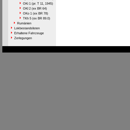
OKi 1 (pr. T 11, 1945)
OKl 2 (ex BR 64)
OKo 1 (ex BR 78)
TKh 5 (ex BR 89.0)
Rumänien
Lokbestandslisten
Erhaltene Fahrzeuge
Zerlegungen