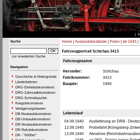
Suche
Home
|
Auslandsbestände
|
Polen
|
ab 1945
|
Fahrzeugportrait Schichau 3413
zur erweiterten Suche
Fahrzeugstamm
Navigation
Hersteller:
Schichau
Geschichte & Hintergründe
Fabriknummer:
3413
Länderbahnen
Baujahr:
1940
DRG-Einheitslokomotiven
DRG-Zahnradlokomotiven
DRG-Schmalspurlok.
Kriegslokomotiven
Verlagerungsbauten
Lebenslauf
DB-Neubaulokomotiven
DB-Umbaulokomotiven
04.09.1940
Auslieferung an DRB - Deuts
DR-Neubaulokomotiven
12.09.1940
Probefahrt [Königsberg-Zinten
DR-Rekolokomotiven
13.09.1940
Abnahme [Reichsbahnausbes
DR - "6000er"