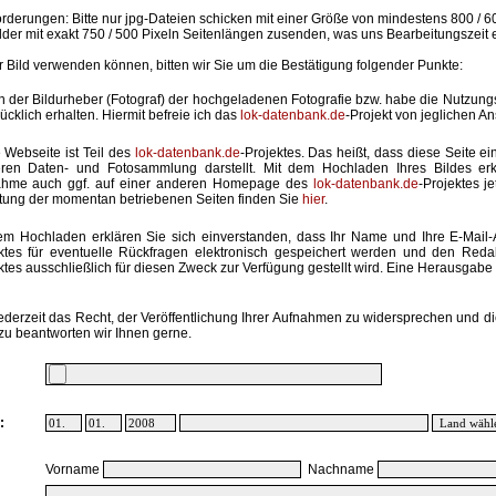
rderungen: Bitte nur jpg-Dateien schicken mit einer Größe von mindestens 800 / 6
lder mit exakt 750 / 500 Pixeln Seitenlängen zusenden, was uns Bearbeitungszeit 
hr Bild verwenden können, bitten wir Sie um die Bestätigung folgender Punkte:
in der Bildurheber (Fotograf) der hochgeladenen Fotografie bzw. habe die Nutzun
ücklich erhalten. Hiermit befreie ich das
lok-datenbank.de
-Projekt von jeglichen A
 Webseite ist Teil des
lok-datenbank.de
-Projektes. Das heißt, dass diese Seite ei
ren Daten- und Fotosammlung darstellt. Mit dem Hochladen Ihres Bildes erk
ahme auch ggf. auf einer anderen Homepage des
lok-datenbank.de
-Projektes j
stung der momentan betriebenen Seiten finden Sie
hier
.
em Hochladen erklären Sie sich einverstanden, dass Ihr Name und Ihre E-Mail
ktes für eventuelle Rückfragen elektronisch gespeichert werden und den Red
ktes ausschließlich für diesen Zweck zur Verfügung gestellt wird. Eine Herausgabe an
ederzeit das Recht, der Veröffentlichung Ihrer Aufnahmen zu widersprechen und di
zu beantworten wir Ihnen gerne.
:
Vorname
Nachname