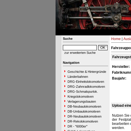
Suche
Home
|
Ausl
Fahrzeugpor
zur erweiterten Suche
Fahrzeugs
Navigation
Hersteller:
Geschichte & Hintergründe
Fabriknum
Länderbahnen
Baujahr:
DRG-Einheitslokomotiven
DRG-Zahnradlokomotiven
DRG-Schmalspurlok.
Kriegslokomotiven
Verlagerungsbauten
Upload ein
DB-Neubaulokomotiven
DB-Umbaulokomotiven
Nutzen Sie 
DR-Neubaulokomotiven
der Festpla
DR-Rekolokomotiven
bearbeiten 
DR - "6000er"
werden.