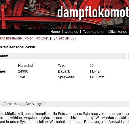
Home
Updates
Typengalerie
Mitwirkende
andsbestände
|
Polen
|
ab 1945
|
Ty 5 (ex BR 50)
trait Henschel 24990
tamm
Henschel
Typ:
50
mer:
24990
Bauart:
1'E-h2
1940
Spurweite:
1435 mm
es Fotos dieses Fahrzeuges
die Möglichkeit, uns unkompliziert Ihr Foto zu diesem Fahrzeug zukommen zu lassen
tte auswählen, Angaben ergänzen und abschicken - fertig. Wir werden anschli
und in unser System einstellen. Wir behalten uns das Recht vor, eine Auswahl zu t