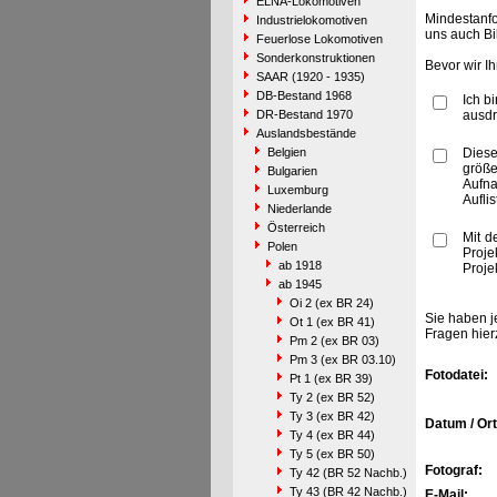
ELNA-Lokomotiven
Mindestanfo
Industrielokomotiven
uns auch Bi
Feuerlose Lokomotiven
Sonderkonstruktionen
Bevor wir I
SAAR (1920 - 1935)
DB-Bestand 1968
Ich b
DR-Bestand 1970
ausdr
Auslandsbestände
Belgien
Diese
größe
Bulgarien
Aufn
Luxemburg
Aufli
Niederlande
Österreich
Mit d
Polen
Proje
ab 1918
Proje
ab 1945
Oi 2 (ex BR 24)
Sie haben j
Ot 1 (ex BR 41)
Fragen hier
Pm 2 (ex BR 03)
Pm 3 (ex BR 03.10)
Fotodatei:
Pt 1 (ex BR 39)
Ty 2 (ex BR 52)
Ty 3 (ex BR 42)
Datum / Ort
Ty 4 (ex BR 44)
Ty 5 (ex BR 50)
Fotograf:
Ty 42 (BR 52 Nachb.)
Ty 43 (BR 42 Nachb.)
E-Mail: