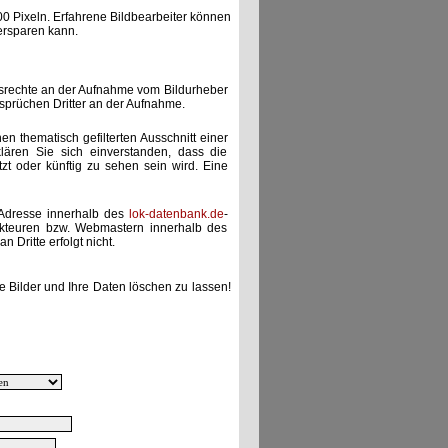
00 Pixeln. Erfahrene Bildbearbeiter können
ersparen kann.
gsrechte an der Aufnahme vom Bildurheber
nsprüchen Dritter an der Aufnahme.
nen thematisch gefilterten Ausschnitt einer
lären Sie sich einverstanden, dass die
etzt oder künftig zu sehen sein wird. Eine
-Adresse innerhalb des
lok-datenbank.de
-
akteuren bzw. Webmastern innerhalb des
 Dritte erfolgt nicht.
e Bilder und Ihre Daten löschen zu lassen!