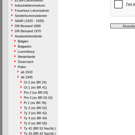
ELNA-Lokomotiven
Industrielokomotiven
Feuerlose Lokomotiven
Sonderkonstruktionen
SAAR (1920 - 1935)
DB-Bestand 1968
DR-Bestand 1970
Auslandsbestände
Belgien
Bulgarien
Luxemburg
Niederlande
Österreich
Polen
ab 1918
ab 1945
Oi 2 (ex BR 24)
Ot 1 (ex BR 41)
Pm 2 (ex BR 03)
Pm 3 (ex BR 03.10)
Pt 1 (ex BR 39)
Ty 2 (ex BR 52)
Ty 3 (ex BR 42)
Ty 4 (ex BR 44)
Ty 5 (ex BR 50)
Ty 42 (BR 52 Nachb.)
Ty 43 (BR 42 Nachb.)