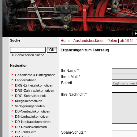
Suche
Home
|
Auslandsbestände
|
Polen
|
ab 1945
|
Ergänzungen zum Fahrzeug
zur erweiterten Suche
Navigation
Ihr Name *
Geschichte & Hintergründe
Ihre eMail *
Länderbahnen
Betreff
DRG-Einheitslokomotiven
DRG-Zahnradlokomotiven
Ihre Nachricht *
DRG-Schmalspurlok.
Kriegslokomotiven
Verlagerungsbauten
DB-Neubaulokomotiven
DB-Umbaulokomotiven
DR-Neubaulokomotiven
DR-Rekolokomotiven
DR - "6000er"
Spam-Schutz *