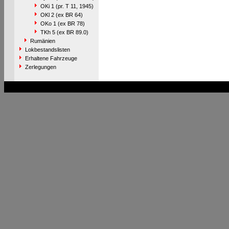
OKi 1 (pr. T 11, 1945)
OKl 2 (ex BR 64)
OKo 1 (ex BR 78)
TKh 5 (ex BR 89.0)
Rumänien
Lokbestandslisten
Erhaltene Fahrzeuge
Zerlegungen