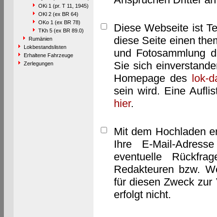
OKi 1 (pr. T 11, 1945)
OKl 2 (ex BR 64)
OKo 1 (ex BR 78)
Diese Webseite ist T
TKh 5 (ex BR 89.0)
diese Seite einen them
Rumänien
Lokbestandslisten
und Fotosammlung dar
Erhaltene Fahrzeuge
Sie sich einverstand
Zerlegungen
Homepage des
lok-
sein wird. Eine Aufl
hier
.
Mit dem Hochladen er
Ihre E-Mail-Adres
eventuelle Rückfra
Redakteuren bzw. We
für diesen Zweck zur 
erfolgt nicht.