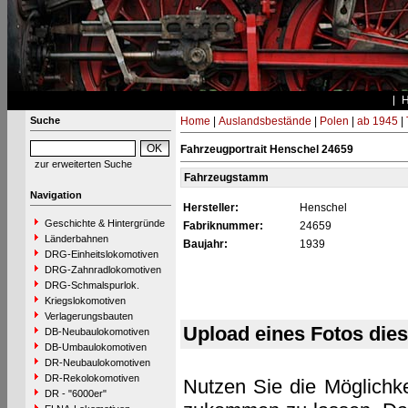
Suche
Home
|
Auslandsbestände
|
Polen
|
ab 1945
|
Fahrzeugportrait Henschel 24659
zur erweiterten Suche
Fahrzeugstamm
Navigation
Hersteller:
Henschel
Geschichte & Hintergründe
Fabriknummer:
24659
Länderbahnen
Baujahr:
1939
DRG-Einheitslokomotiven
DRG-Zahnradlokomotiven
DRG-Schmalspurlok.
Kriegslokomotiven
Verlagerungsbauten
Upload eines Fotos die
DB-Neubaulokomotiven
DB-Umbaulokomotiven
DR-Neubaulokomotiven
DR-Rekolokomotiven
Nutzen Sie die Möglichke
DR - "6000er"