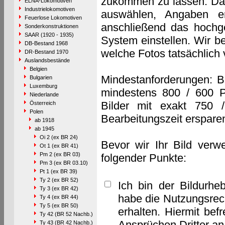
zukommen zu lassen. Das 
ELNA-Lokomotiven
Industrielokomotiven
auswählen, Angaben e
Feuerlose Lokomotiven
anschließend das hochge
Sonderkonstruktionen
SAAR (1920 - 1935)
System einstellen. Wir b
DB-Bestand 1968
welche Fotos tatsächlich
DR-Bestand 1970
Auslandsbestände
Belgien
Mindestanforderungen: B
Bulgarien
Luxemburg
mindestens 800 / 600 P
Niederlande
Bilder mit exakt 750 
Österreich
Polen
Bearbeitungszeit erspare
ab 1918
ab 1945
Oi 2 (ex BR 24)
Bevor wir Ihr Bild verw
Ot 1 (ex BR 41)
Pm 2 (ex BR 03)
folgender Punkte:
Pm 3 (ex BR 03.10)
Pt 1 (ex BR 39)
Ty 2 (ex BR 52)
Ich bin der Bildurhe
Ty 3 (ex BR 42)
habe die Nutzungsrec
Ty 4 (ex BR 44)
Ty 5 (ex BR 50)
erhalten. Hiermit bef
Ty 42 (BR 52 Nachb.)
Ansprüchen Dritter a
Ty 43 (BR 42 Nachb.)