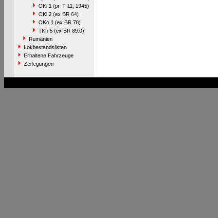
OKi 1 (pr. T 11, 1945)
OKl 2 (ex BR 64)
OKo 1 (ex BR 78)
TKh 5 (ex BR 89.0)
Rumänien
Lokbestandslisten
Erhaltene Fahrzeuge
Zerlegungen