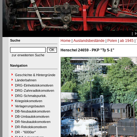
Suche
Home
|
Auslandsbestände
|
Polen
|
ab 1945
|
Henschel 24659 - PKP "Ty 5-1"
zur erweiterten Suche
Navigation
Geschichte & Hintergründe
Länderbahnen
DRG-Einheitslokomotiven
DRG-Zahnradlokomotiven
DRG-Schmalspurlok.
Kriegslokomotiven
Verlagerungsbauten
DB-Neubaulokomotiven
DB-Umbaulokomotiven
DR-Neubaulokomotiven
DR-Rekolokomotiven
DR - "6000er"