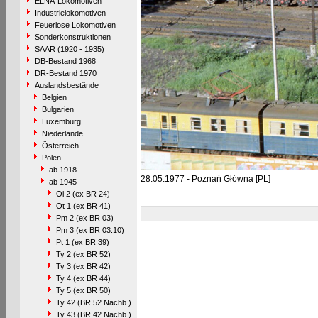
ELNA-Lokomotiven
Industrielokomotiven
Feuerlose Lokomotiven
Sonderkonstruktionen
SAAR (1920 - 1935)
DB-Bestand 1968
DR-Bestand 1970
Auslandsbestände
Belgien
Bulgarien
Luxemburg
Niederlande
Österreich
Polen
ab 1918
28.05.1977 - Poznań Główna [PL]
ab 1945
Oi 2 (ex BR 24)
Ot 1 (ex BR 41)
Pm 2 (ex BR 03)
Pm 3 (ex BR 03.10)
Pt 1 (ex BR 39)
Ty 2 (ex BR 52)
Ty 3 (ex BR 42)
Ty 4 (ex BR 44)
Ty 5 (ex BR 50)
Ty 42 (BR 52 Nachb.)
Ty 43 (BR 42 Nachb.)