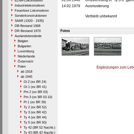
01.09.1946
Umzeichnung in "Ty 5-3" [gem
ELNA-Lokomotiven
Industrielokomotiven
14.02.1979
Ausmusterung
Feuerlose Lokomotiven
Sonderkonstruktionen
Verbleib unbekannt
SAAR (1920 - 1935)
DB-Bestand 1968
Fotos
DR-Bestand 1970
Auslandsbestände
Belgien
Bulgarien
Luxemburg
Niederlande
Österreich
Polen
Ergänzungen zum Leb
ab 1918
ab 1945
Oi 2 (ex BR 24)
Ot 1 (ex BR 41)
Pm 2 (ex BR 03)
Pm 3 (ex BR 03.10)
Pt 1 (ex BR 39)
Ty 2 (ex BR 52)
Ty 3 (ex BR 42)
Ty 4 (ex BR 44)
Ty 5 (ex BR 50)
Ty 42 (BR 52 Nachb.)
Ty 43 (BR 42 Nachb.)