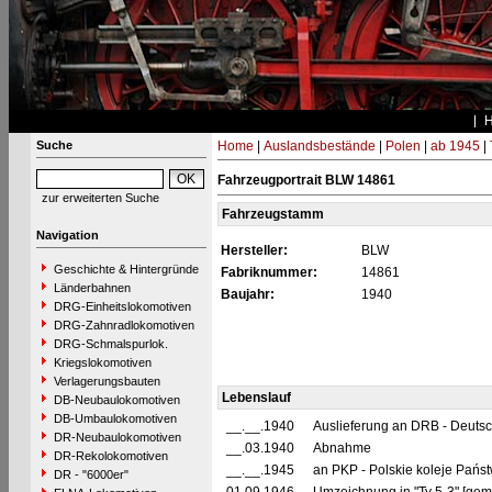
Suche
Home
|
Auslandsbestände
|
Polen
|
ab 1945
|
Fahrzeugportrait BLW 14861
zur erweiterten Suche
Fahrzeugstamm
Navigation
Hersteller:
BLW
Geschichte & Hintergründe
Fabriknummer:
14861
Länderbahnen
Baujahr:
1940
DRG-Einheitslokomotiven
DRG-Zahnradlokomotiven
DRG-Schmalspurlok.
Kriegslokomotiven
Verlagerungsbauten
Lebenslauf
DB-Neubaulokomotiven
DB-Umbaulokomotiven
__.__.1940
Auslieferung an DRB - Deuts
DR-Neubaulokomotiven
__.03.1940
Abnahme
DR-Rekolokomotiven
__.__.1945
an PKP - Polskie koleje Pańs
DR - "6000er"