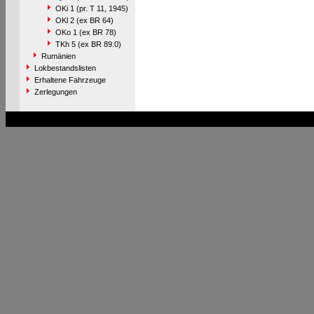
OKi 1 (pr. T 11, 1945)
OKl 2 (ex BR 64)
OKo 1 (ex BR 78)
TKh 5 (ex BR 89.0)
Rumänien
Lokbestandslisten
Erhaltene Fahrzeuge
Zerlegungen