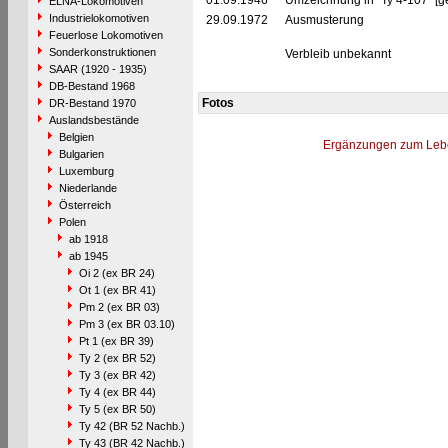
01.09.1946
Umzeichnung in "Ty 4-107" [g
ELNA-Lokomotiven
Industrielokomotiven
29.09.1972
Ausmusterung
Feuerlose Lokomotiven
Sonderkonstruktionen
Verbleib unbekannt
SAAR (1920 - 1935)
DB-Bestand 1968
Fotos
DR-Bestand 1970
Auslandsbestände
Belgien
Ergänzungen zum Leb
Bulgarien
Luxemburg
Niederlande
Österreich
Polen
ab 1918
ab 1945
Oi 2 (ex BR 24)
Ot 1 (ex BR 41)
Pm 2 (ex BR 03)
Pm 3 (ex BR 03.10)
Pt 1 (ex BR 39)
Ty 2 (ex BR 52)
Ty 3 (ex BR 42)
Ty 4 (ex BR 44)
Ty 5 (ex BR 50)
Ty 42 (BR 52 Nachb.)
Ty 43 (BR 42 Nachb.)