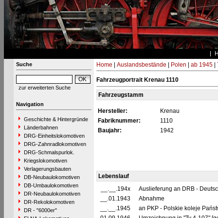
Suche
Home
|
Auslandsbestände
|
Polen
|
ab 1945
|
Fahrzeugportrait Krenau 1110
zur erweiterten Suche
Fahrzeugstamm
Navigation
Hersteller:
Krenau
Geschichte & Hintergründe
Fabriknummer:
1110
Länderbahnen
Baujahr:
1942
DRG-Einheitslokomotiven
DRG-Zahnradlokomotiven
DRG-Schmalspurlok.
Kriegslokomotiven
Verlagerungsbauten
Lebenslauf
DB-Neubaulokomotiven
DB-Umbaulokomotiven
__.__.194x
Auslieferung an DRB - Deuts
DR-Neubaulokomotiven
__.01.1943
Abnahme
DR-Rekolokomotiven
__.__.1945
an PKP - Polskie koleje Pańs
DR - "6000er"