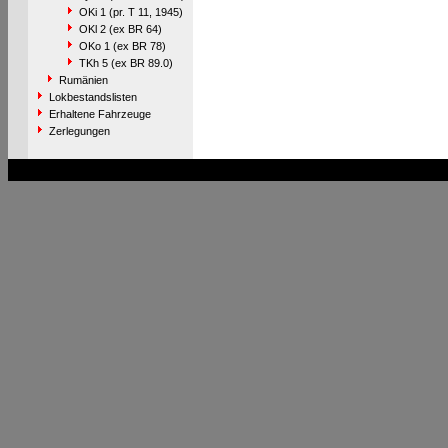
OKi 1 (pr. T 11, 1945)
OKl 2 (ex BR 64)
OKo 1 (ex BR 78)
TKh 5 (ex BR 89.0)
Rumänien
Lokbestandslisten
Erhaltene Fahrzeuge
Zerlegungen