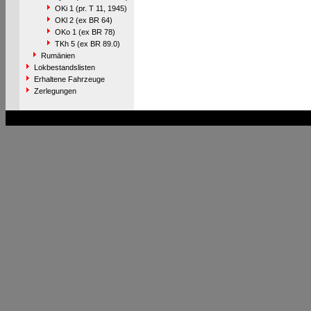
OKi 1 (pr. T 11, 1945)
OKl 2 (ex BR 64)
OKo 1 (ex BR 78)
TKh 5 (ex BR 89.0)
Rumänien
Lokbestandslisten
Erhaltene Fahrzeuge
Zerlegungen