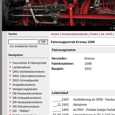
Suche
Home
|
Auslandsbestände
|
Polen
|
ab 1945
|
Fahrzeugportrait Krenau 1098
zur erweiterten Suche
Fahrzeugstamm
Navigation
Hersteller:
Krenau
Geschichte & Hintergründe
Fabriknummer:
1098
Länderbahnen
Baujahr:
1942
DRG-Einheitslokomotiven
DRG-Zahnradlokomotiven
DRG-Schmalspurlok.
Kriegslokomotiven
Verlagerungsbauten
Lebenslauf
DB-Neubaulokomotiven
DB-Umbaulokomotiven
__.__.1942
Auslieferung an DRB - Deuts
DR-Neubaulokomotiven
__.11.1942
Abnahme
DR-Rekolokomotiven
__.__.1945
an PKP - Polskie koleje Pańs
DR - "6000er"