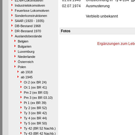
01.09.1946
Umzeichnung in "Ty 4-104" [g
ELNA-Lokomotiven
Industrielokomotiven
02.07.1974
Ausmusterung
Feuerlose Lokomotiven
Sonderkonstruktionen
Verbleib unbekannt
SAAR (1920 - 1935)
DB-Bestand 1968
Fotos
DR-Bestand 1970
Auslandsbestände
Belgien
Ergänzungen zum Leb
Bulgarien
Luxemburg
Niederlande
Österreich
Polen
ab 1918
ab 1945
Oi 2 (ex BR 24)
Ot 1 (ex BR 41)
Pm 2 (ex BR 03)
Pm 3 (ex BR 03.10)
Pt 1 (ex BR 39)
Ty 2 (ex BR 52)
Ty 3 (ex BR 42)
Ty 4 (ex BR 44)
Ty 5 (ex BR 50)
Ty 42 (BR 52 Nachb.)
Ty 43 (BR 42 Nachb.)