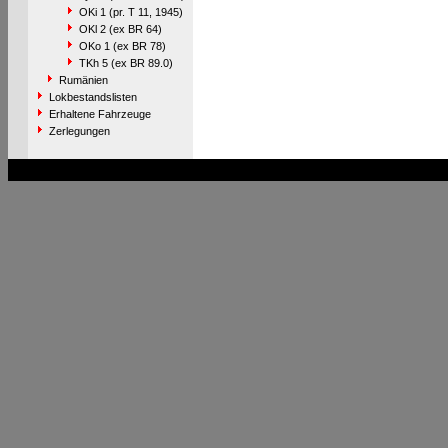
OKi 1 (pr. T 11, 1945)
OKl 2 (ex BR 64)
OKo 1 (ex BR 78)
TKh 5 (ex BR 89.0)
Rumänien
Lokbestandslisten
Erhaltene Fahrzeuge
Zerlegungen