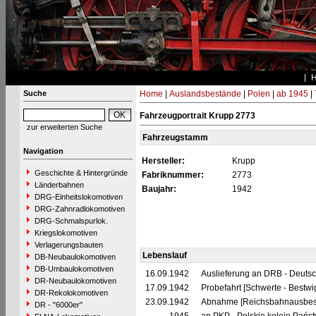
Suche
Home
|
Auslandsbestände
|
Polen
|
ab 1945
|
Fahrzeugportrait Krupp 2773
zur erweiterten Suche
Fahrzeugstamm
Navigation
Hersteller:
Krupp
Geschichte & Hintergründe
Fabriknummer:
2773
Länderbahnen
Baujahr:
1942
DRG-Einheitslokomotiven
DRG-Zahnradlokomotiven
DRG-Schmalspurlok.
Kriegslokomotiven
Verlagerungsbauten
Lebenslauf
DB-Neubaulokomotiven
DB-Umbaulokomotiven
16.09.1942
Auslieferung an DRB - Deuts
DR-Neubaulokomotiven
17.09.1942
Probefahrt [Schwerte - Bestwi
DR-Rekolokomotiven
23.09.1942
Abnahme [Reichsbahnausbes
DR - "6000er"