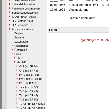
__.__.1945
an PKP - Polskie koleje Pańs
ELNA-Lokomotiven
Industrielokomotiven
01.09.1946
Umzeichnung in "Ty 4-100" [g
Feuerlose Lokomotiven
17.06.1972
Ausmusterung
Sonderkonstruktionen
SAAR (1920 - 1935)
Verbleib unbekannt
DB-Bestand 1968
DR-Bestand 1970
Auslandsbestände
Fotos
Belgien
Bulgarien
Ergänzungen zum Leb
Luxemburg
Niederlande
Österreich
Polen
ab 1918
ab 1945
Oi 2 (ex BR 24)
Ot 1 (ex BR 41)
Pm 2 (ex BR 03)
Pm 3 (ex BR 03.10)
Pt 1 (ex BR 39)
Ty 2 (ex BR 52)
Ty 3 (ex BR 42)
Ty 4 (ex BR 44)
Ty 5 (ex BR 50)
Ty 42 (BR 52 Nachb.)
Ty 43 (BR 42 Nachb.)