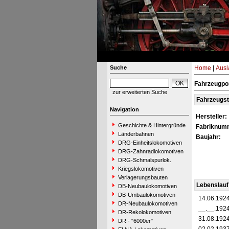
Suche
Home
|
Ausl
Fahrzeugpor
zur erweiterten Suche
Fahrzeugs
Navigation
Hersteller:
Geschichte & Hintergründe
Fabriknum
Länderbahnen
Baujahr:
DRG-Einheitslokomotiven
DRG-Zahnradlokomotiven
DRG-Schmalspurlok.
Kriegslokomotiven
Verlagerungsbauten
Lebenslauf
DB-Neubaulokomotiven
DB-Umbaulokomotiven
14.06.192
DR-Neubaulokomotiven
__.__.192
DR-Rekolokomotiven
31.08.192
DR - "6000er"