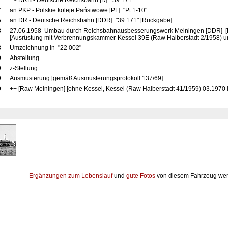
7
=> DRB - Deutsche Reichsbahn [D] "39 171"
7
an PKP - Polskie koleje Państwowe [PL] "Pt 1-10"
5
an DR - Deutsche Reichsbahn [DDR] "39 171" [Rückgabe]
8
-
27.06.1958 Umbau durch Reichsbahnausbesserungswerk Meiningen [DDR] [R
[Ausrüstung mit Verbrennungskammer-Kessel 39E (Raw Halberstadt 2/1958) un
8
Umzeichnung in "22 002"
9
Abstellung
9
z-Stellung
9
Ausmusterung [gemäß Ausmusterungsprotokoll 137/69]
9
++ [Raw Meiningen] [ohne Kessel, Kessel (Raw Halberstadt 41/1959) 03.1970 
Ergänzungen zum Lebenslauf
und
gute Fotos
von diesem Fahrzeug wer