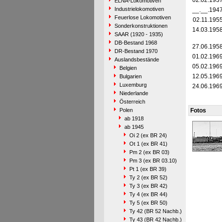
02.02.193
ELNA-Lokomotiven
Industrielokomotiven
__.__.194
Feuerlose Lokomotiven
02.11.195
Sonderkonstruktionen
14.03.195
SAAR (1920 - 1935)
DB-Bestand 1968
27.06.195
DR-Bestand 1970
01.02.196
Auslandsbestände
05.02.196
Belgien
12.05.196
Bulgarien
Luxemburg
24.06.196
Niederlande
Österreich
Polen
Fotos
ab 1918
ab 1945
Oi 2 (ex BR 24)
Ot 1 (ex BR 41)
Pm 2 (ex BR 03)
Pm 3 (ex BR 03.10)
Pt 1 (ex BR 39)
Ty 2 (ex BR 52)
Ty 3 (ex BR 42)
Ty 4 (ex BR 44)
Ty 5 (ex BR 50)
Ty 42 (BR 52 Nachb.)
Ty 43 (BR 42 Nachb.)