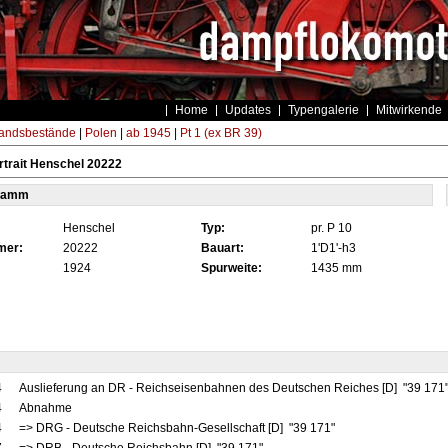
Home
Updates
Typengalerie
Mitwirkende
andsbestände
|
Polen
|
ab 1945
|
Pt 1 (ex BR 39)
trait Henschel 20222
tamm
Henschel
Typ:
pr. P 10
mer:
20222
Bauart:
1'D1'-h3
1924
Spurweite:
1435 mm
4
Auslieferung an DR - Reichseisenbahnen des Deutschen Reiches [D] "39 171
4
Abnahme
4
=> DRG - Deutsche Reichsbahn-Gesellschaft [D] "39 171"