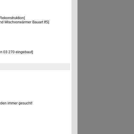
ekonstruktion]
d Mischvorwärmer Bauart IfS]
in 03 270 eingebaut]
den immer gesucht!