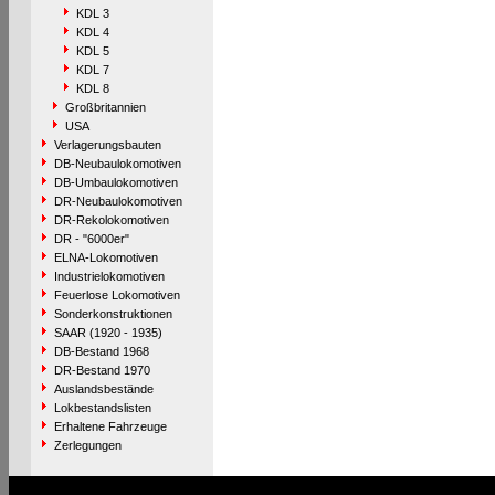
KDL 3
KDL 4
KDL 5
KDL 7
KDL 8
Großbritannien
USA
Verlagerungsbauten
DB-Neubaulokomotiven
DB-Umbaulokomotiven
DR-Neubaulokomotiven
DR-Rekolokomotiven
DR - "6000er"
ELNA-Lokomotiven
Industrielokomotiven
Feuerlose Lokomotiven
Sonderkonstruktionen
SAAR (1920 - 1935)
DB-Bestand 1968
DR-Bestand 1970
Auslandsbestände
Lokbestandslisten
Erhaltene Fahrzeuge
Zerlegungen