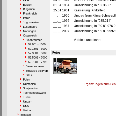
05.08.1947
=> ÖBB - Österreichische Bu
DDR
Belgien
01.04.1954
Umzeichnung in "52.3636"
Bulgarien
25.01.1961
Kassierung [Knittelfeld]
Frankreich
__.__.1966
Umbau [zum Klima-Schneepfl
Italien
__.__.1966
Umzeichnung in "985.214"
Jugoslawien
__.__.1987
Umzeichnung in "80 81 976 0
Luxemburg
__.__.2007
Umzeichnung in "99 81 9592
Norwegen
Österreich
Verbleib unbekannt
Blechrahmen
52.001 - 1500
52.1501 - 3000
Fotos
52.3001 - 5000
52.5001 - 7000
52.7001 - 7792
Barrenrahmen
leihweise bei HVE
GKB
Polen
Rumänien
Ergänzungen zum Leb
Sowjetunion
Tschechoslowakei
Türkei
Ungarn
USA
Vietnam
Erhalten