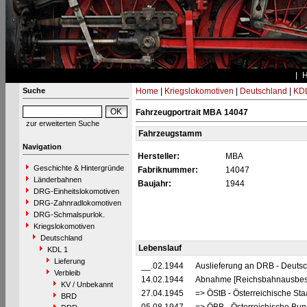
Suche
Home
|
Kriegslokomotiven
|
Deutschland
|
KDL
Fahrzeugportrait MBA 14047
zur erweiterten Suche
Fahrzeugstamm
Navigation
Hersteller:
MBA
Geschichte & Hintergründe
Fabriknummer:
14047
Länderbahnen
Baujahr:
1944
DRG-Einheitslokomotiven
DRG-Zahnradlokomotiven
DRG-Schmalspurlok.
Kriegslokomotiven
Deutschland
Lebenslauf
KDL 1
Lieferung
__.02.1944
Auslieferung an DRB - Deuts
Verbleib
14.02.1944
Abnahme [Reichsbahnausbes
KV / Unbekannt
27.04.1945
=> ÖStB - Österreichische St
BRD