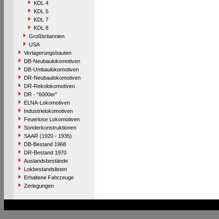
KDL 4
KDL 5
KDL 7
KDL 8
Großbritannien
USA
Verlagerungsbauten
DB-Neubaulokomotiven
DB-Umbaulokomotiven
DR-Neubaulokomotiven
DR-Rekolokomotiven
DR - "6000er"
ELNA-Lokomotiven
Industrielokomotiven
Feuerlose Lokomotiven
Sonderkonstruktionen
SAAR (1920 - 1935)
DB-Bestand 1968
DR-Bestand 1970
Auslandsbestände
Lokbestandslisten
Erhaltene Fahrzeuge
Zerlegungen