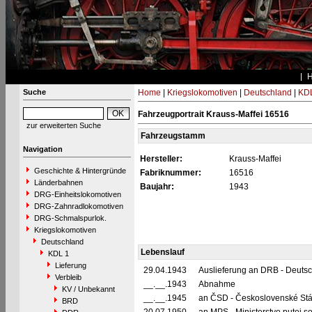
Suche
Home
|
Kriegslokomotiven
|
Deutschland
|
KDL
Fahrzeugportrait Krauss-Maffei 16516
zur erweiterten Suche
Fahrzeugstamm
Navigation
Hersteller:
Krauss-Maffei
Geschichte & Hintergründe
Fabriknummer:
16516
Länderbahnen
Baujahr:
1943
DRG-Einheitslokomotiven
DRG-Zahnradlokomotiven
DRG-Schmalspurlok.
Kriegslokomotiven
Deutschland
Lebenslauf
KDL 1
Lieferung
29.04.1943
Auslieferung an DRB - Deuts
Verbleib
__.__.1943
Abnahme
KV / Unbekannt
__.__.1945
an ČSD - Československé Stá
BRD