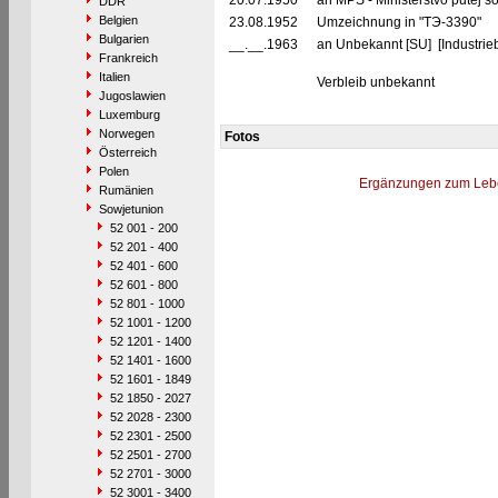
20.07.1950
an MPS - Ministerstvo putej 
DDR
Belgien
23.08.1952
Umzeichnung in "TЭ-3390"
Bulgarien
__.__.1963
an Unbekannt [SU] [Industrieb
Frankreich
Italien
Verbleib unbekannt
Jugoslawien
Luxemburg
Norwegen
Fotos
Österreich
Polen
Ergänzungen zum Leb
Rumänien
Sowjetunion
52 001 - 200
52 201 - 400
52 401 - 600
52 601 - 800
52 801 - 1000
52 1001 - 1200
52 1201 - 1400
52 1401 - 1600
52 1601 - 1849
52 1850 - 2027
52 2028 - 2300
52 2301 - 2500
52 2501 - 2700
52 2701 - 3000
52 3001 - 3400