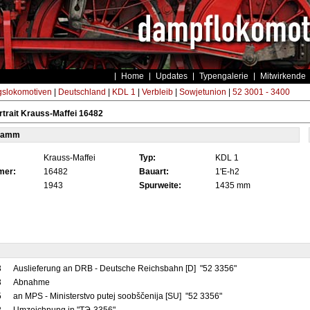
Home
Updates
Typengalerie
Mitwirkende
gslokomotiven
|
Deutschland
|
KDL 1
|
Verbleib
|
Sowjetunion
|
52 3001 - 3400
trait Krauss-Maffei 16482
tamm
Krauss-Maffei
Typ:
KDL 1
mer:
16482
Bauart:
1'E-h2
1943
Spurweite:
1435 mm
3
Auslieferung an DRB - Deutsche Reichsbahn [D] "52 3356"
3
Abnahme
5
an MPS - Ministerstvo putej soobščenija [SU] "52 3356"