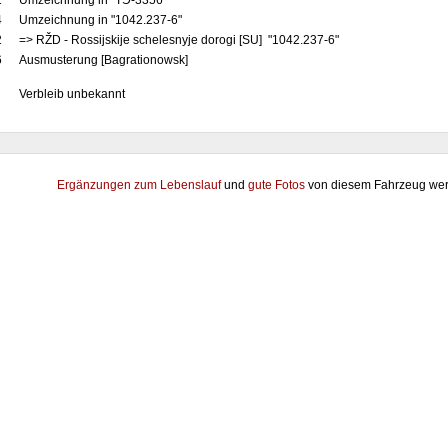
2
Umzeichnung in "TЭ-3356"
4
Umzeichnung in "1042.237-6"
2
=> RŽD - Rossijskije schelesnyje dorogi [SU] "1042.237-6"
6
Ausmusterung [Bagrationowsk]
Verbleib unbekannt
Ergänzungen zum Lebenslauf
und
gute Fotos
von diesem Fahrzeug wer