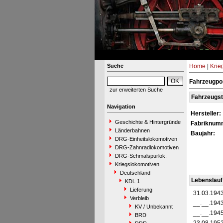
Suche
Home
|
Krie
Fahrzeugpor
zur erweiterten Suche
Fahrzeugs
Navigation
Hersteller:
Geschichte & Hintergründe
Fabriknum
Länderbahnen
Baujahr:
DRG-Einheitslokomotiven
DRG-Zahnradlokomotiven
DRG-Schmalspurlok.
Kriegslokomotiven
Deutschland
Lebenslauf
KDL 1
Lieferung
31.03.194
Verbleib
__.__.194
KV / Unbekannt
__.__.194
BRD