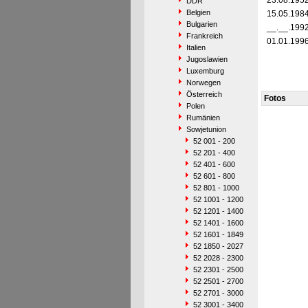
23.08.195
DDR
Belgien
15.05.198
Bulgarien
__.__.199
Frankreich
01.01.199
Italien
Jugoslawien
Luxemburg
Norwegen
Österreich
Fotos
Polen
Rumänien
Sowjetunion
52 001 - 200
52 201 - 400
52 401 - 600
52 601 - 800
52 801 - 1000
52 1001 - 1200
52 1201 - 1400
52 1401 - 1600
52 1601 - 1849
52 1850 - 2027
52 2028 - 2300
52 2301 - 2500
52 2501 - 2700
52 2701 - 3000
52 3001 - 3400