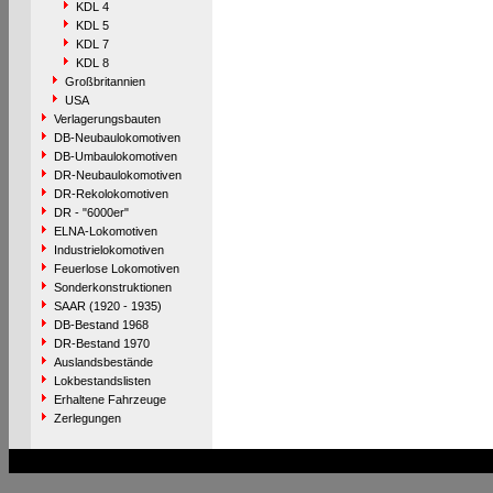
KDL 4
KDL 5
KDL 7
KDL 8
Großbritannien
USA
Verlagerungsbauten
DB-Neubaulokomotiven
DB-Umbaulokomotiven
DR-Neubaulokomotiven
DR-Rekolokomotiven
DR - "6000er"
ELNA-Lokomotiven
Industrielokomotiven
Feuerlose Lokomotiven
Sonderkonstruktionen
SAAR (1920 - 1935)
DB-Bestand 1968
DR-Bestand 1970
Auslandsbestände
Lokbestandslisten
Erhaltene Fahrzeuge
Zerlegungen