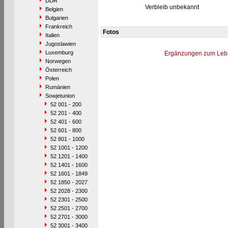
DDR
Verbleib unbekannt
Belgien
Bulgarien
Frankreich
Fotos
Italien
Jugoslawien
Luxemburg
Ergänzungen zum Leb
Norwegen
Österreich
Polen
Rumänien
Sowjetunion
52 001 - 200
52 201 - 400
52 401 - 600
52 601 - 800
52 801 - 1000
52 1001 - 1200
52 1201 - 1400
52 1401 - 1600
52 1601 - 1849
52 1850 - 2027
52 2028 - 2300
52 2301 - 2500
52 2501 - 2700
52 2701 - 3000
52 3001 - 3400