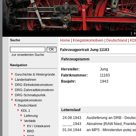
Suche
Home
|
Kriegslokomotiven
|
Deutschland
|
KDL
Fahrzeugportrait Jung 11183
zur erweiterten Suche
Fahrzeugstamm
Navigation
Hersteller:
Jung
Geschichte & Hintergründe
Fabriknummer:
11183
Länderbahnen
Baujahr:
1943
DRG-Einheitslokomotiven
DRG-Zahnradlokomotiven
DRG-Schmalspurlok.
Kriegslokomotiven
Deutschland
Lebenslauf
KDL 1
Lieferung
24.08.1943
Auslieferung an DRB - Deuts
Verbleib
__.__.1943
Abnahme [RAW Nied, Frankfur
KV / Unbekannt
01.04.1944
an MPS - Ministerstvo putej s
BRD