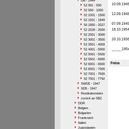
DB - 1949
10.09.194
52 001 - 500
52 500 - 1000
12.09.194
52 1001 - 1500
52 1501 - 1849
07.09.194
50 1850 - 2027
18.10.195
52 2028 - 2500
52 2501 - 3000
20.10.195
52 3001 - 3500
52 3501 - 4000
__.__.195
52 4001 - 5000
52 5001 - 5500
52 5501 - 6000
Fotos
52 6001 - 6500
52 6501 - 7000
52 7001 - 7500
52 7501 - 7792
SWDE - 1947
SEB - 1947
Restitutionsloks
zurück an SBZ
DDR
Belgien
Bulgarien
Frankreich
Italien
Jugoslawien