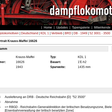
Home
Updates
Typengalerie
Mitwirkende
gslokomotiven
|
Deutschland
|
KDL 1
|
Verbleib
|
BRD
|
DB - 1949
|
52 3001 - 3500
trait Krauss-Maffei 16626
tamm
Krauss-Maffei
Typ:
KDL 1
mer:
16626
Bauart:
1'E-h2
1943
Spurweite:
1435 mm
3
Auslieferung an DRB - Deutsche Reichsbahn [D] "52 3500"
3
Abnahme
5
=> RBGD - Reichsbahn-Generaldirektion der britischen Besatzungszone, Biele
[Eisenbahnverwaltung der britisch besetzten Zone]