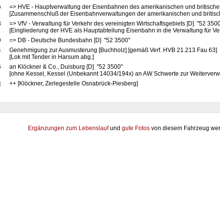
6
=> HVE - Hauptverwaltung der Eisenbahnen des amerikanischen und britische
[Zusammenschluß der Eisenbahnverwaltungen der amerikanischen und britis
8
=> VfV - Verwaltung für Verkehr des vereinigten Wirtschaftsgebiets [D] "52 350
[Eingliederung der HVE als Hauptabteilung Eisenbahn in die Verwaltung für Ve
9
=> DB - Deutsche Bundesbahn [D] "52 3500"
4
Genehmigung zur Ausmusterung [Buchholz] [gemäß Verf. HVB 21.213 Fau 63]
[Lok mit Tender in Harsum abg.]
6
an Klöckner & Co., Duisburg [D] "52 3500"
[ohne Kessel, Kessel (Unbekannt 14034/194x) an AW Schwerte zur Weiterver
x
++ [Klöckner, Zerlegestelle Osnabrück-Piesberg]
Ergänzungen zum Lebenslauf
und
gute Fotos
von diesem Fahrzeug wer