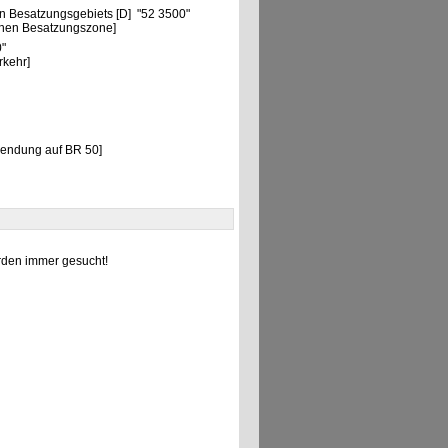
n Besatzungsgebiets [D] "52 3500"
chen Besatzungszone]
0"
rkehr]
wendung auf BR 50]
den immer gesucht!