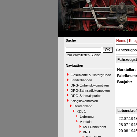
Suche
Home
|
Krie
Fahrzeugpor
zur erweiterten Suche
Fahrzeugs
Navigation
Hersteller:
Geschichte & Hintergründe
Fabriknum
Länderbahnen
Baujahr:
DRG-Einheitslokomotiven
DRG-Zahnradlokomotiven
DRG-Schmalspurlok.
Kriegslokomotiven
Deutschland
Lebenslauf
KDL 1
Lieferung
22.07.194
Verbleib
28.07.194
KV / Unbekannt
20.08.194
BRD