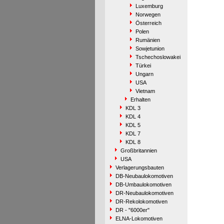
Luxemburg
Norwegen
Österreich
Polen
Rumänien
Sowjetunion
Tschechoslowakei
Türkei
Ungarn
USA
Vietnam
Erhalten
KDL 3
KDL 4
KDL 5
KDL 7
KDL 8
Großbritannien
USA
Verlagerungsbauten
DB-Neubaulokomotiven
DB-Umbaulokomotiven
DR-Neubaulokomotiven
DR-Rekolokomotiven
DR - "6000er"
ELNA-Lokomotiven